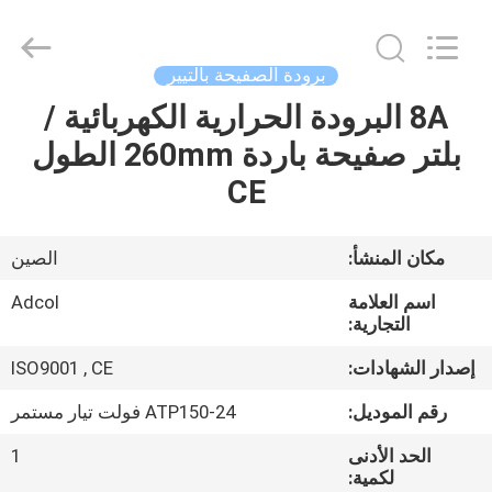
Adcol
Electronics
(Guangzhou)
Co.,
Ltd..
برودة الصفيحة بالتيير
All
Rights
8A البرودة الحرارية الكهربائية /
منزل
Reserved.
بلتر صفيحة باردة 260mm الطول
المنتجات
CE
أشرطة
مكان المنشأ:
الصين
فيديو
اسم العلامة
Adcol
التجارية:
حول
إصدار الشهادات:
ISO9001 , CE
بنا
رقم الموديل:
ATP150-24 فولت تيار مستمر
الحد الأدنى
1
جولة
لكمية: