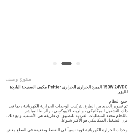
خريطة
الموقع
PRIVACY
POLICY
منتوج وصف
150W 24VDC المبرد الحراري الحراري Peltier مكيف الصفيحة الباردة
للليزر
جمع النظام
تم تطوير العديد من الطرق لتركيب الوحدات الحرارية الكهربائية ، بما في
ذلك: التشغيل الميكانيكي ، والربط الايبوكسي ، والربط المباشر
باللحام.تتحدد المتطلبات الفردية للتطبيق أي طريقة هي الأنسب، ومع ذلك،
فإن التشغيل الميكانيكي هو الأكثر شيوعا.
وحدات الحرارة الكهربائية قوية نسبياً في الضغط وضعيفة في القطع. بغض