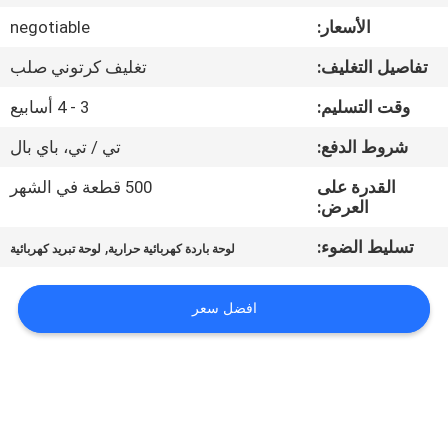
في
الأسعار:
negotiable
المعمل
تفاصيل التغليف:
تغليف كرتوني صلب
ضبط
وقت التسليم:
3 - 4 أسابيع
الجودة
شروط الدفع:
تي / تي، باي بال
القدرة على
500 قطعة في الشهر
اتصل
العرض:
بنا
تسليط الضوء:
,
لوحة باردة كهربائية حرارية
لوحة تبريد كهربائية
أخبار
افضل سعر
جميع
القضايا