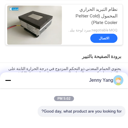
نظام التبريد الحراري
المحمول (Peltier Cold
Plate Cooler)
negotiable MOQ:مبرد لوحة بيليتيه للتبريد الحراري الكهربائي
الاتصال
برودة الصفيحة بالتيير
يحتوي الحمام المعدني ذو التحكم المزدوج في درجة الحرارة الثابتة على
نظام فريد لتحكم درجة الحرارة المزدوجة، مما يجعله مساعدًا لا غنى عنه
وفعالًا لكل من الباحثين ومهندسي الإنتاج.
Jenny Yang
برنامج التبريد الصناعي 40W للأجهزة الصناعية
5:02 PM
مجمع مبرد كهروحراري من الهواء إلى اللوح بقدرة 80 واط مع تصميم
خالٍ من المبردات الصديقة للبيئة
Good day, what product are you looking for?
فئات شعبية
جميع