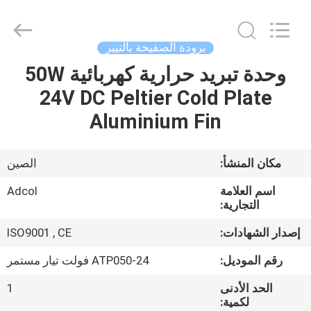
Adcol
Electronics
(Guangzhou)
Co.,
Ltd..
برودة الصفيحة بالتيير
All
Rights
وحدة تبريد حرارية كهربائية 50W
منزل
Reserved.
24V DC Peltier Cold Plate
المنتجات
Aluminium Fin
أشرطة
مكان المنشأ:
الصين
فيديو
اسم العلامة
Adcol
التجارية:
حول
إصدار الشهادات:
ISO9001 , CE
بنا
رقم الموديل:
ATP050-24 فولت تيار مستمر
الحد الأدنى
1
جولة
لكمية: