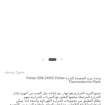
خريطة
الموقع
PRIVACY
POLICY
منتوج وصف
وحدة تبريد الصفيحة الباردة Peltier 50W 24VDC Peltier
Thermoelectric Plate
تجمع التبريد الحراري هو جهاز، يتم إنتاجه مثل العديد من أجهزة تبادل
الحرارة المرتبطة ببعضها البعض مع المبردات الحرارية بينهم.
نطاق التطبيق من مجموعات الحرارة الكهربائية واسعة جدا. يمكن
استخدامها لإنتاج الثلاجات، ومكيفات الهواء، وأنظمة التبريد من الأجهزة