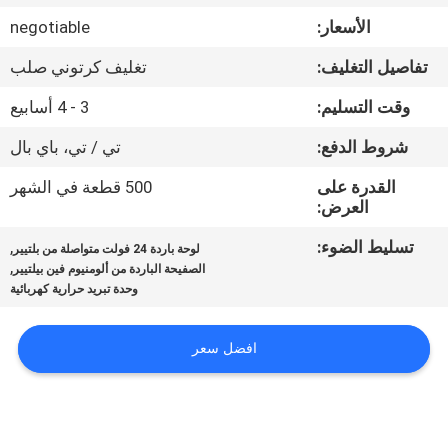
في
الأسعار:
negotiable
المعمل
تفاصيل التغليف:
تغليف كرتوني صلب
ضبط
وقت التسليم:
3 - 4 أسابيع
الجودة
شروط الدفع:
تي / تي، باي بال
القدرة على
500 قطعة في الشهر
اتصل
العرض:
بنا
تسليط الضوء:
,
لوحة باردة 24 فولت متواصلة من بلتيير
,
الصفيحة الباردة من ألومنيوم فين بيلتيير
وحدة تبريد حرارية كهربائية
أخبار
افضل سعر
جميع
القضايا