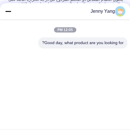
نظام فريد لتحكم درجة الحرارة المزدوجة، مما يجعله مساعدًا لا غنى عنه
وفعالًا لكل من الباحثين ومهندسي الإنتاج.
Jenny Yang
برنامج التبريد الصناعي 40W للأجهزة الصناعية
12:05 PM
مجمع مبرد كهروحراري من الهواء إلى اللوح بقدرة 80 واط مع تصميم
خالٍ من المبردات الصديقة للبيئة
Good day, what product are you looking for?
فئات شعبية
جميع
الباردة الحرارية 
مكيف الهواء الحراري
الكهربائية بالتيير
المبرد السائل الحراري
برودة الصفيحة بالتيير
حمام بلتييه الحراري
سخان المياه الحراري
وحدات Peltier 
جهاز تخفيف الرطوبة 
الحرارية الكهربائية
الحراري Peltier