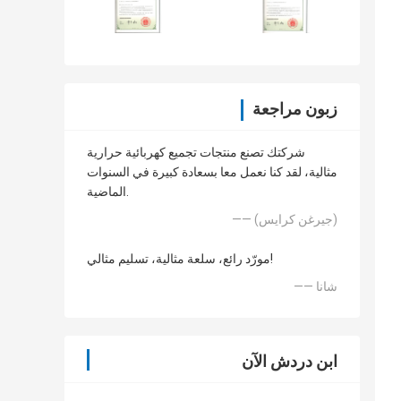
زبون مراجعة
شركتك تصنع منتجات تجميع كهربائية حرارية
مثالية، لقد كنا نعمل معا بسعادة كبيرة في السنوات
الماضية.
—— (جيرغن كرايس)
مورّد رائع، سلعة مثالية، تسليم مثالي!
—— شانا
ابن دردش الآن