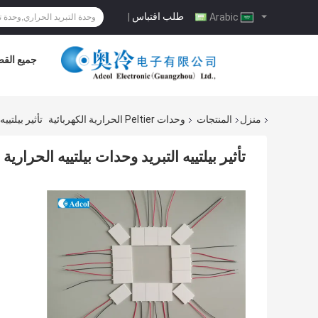
طلب اقتباس
|
Arabic
جميع القض
منزل
المنتجات
وحدات Peltier الحرارية الكهربائية
تأثير بيلتيي
تأثير بيلتييه التبريد وحدات بيلتييه الحراري