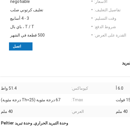
الأسعار:
negotiable
تفاصيل التغليف:
تغليف كرتوني صلب
وقت التسليم:
3 - 4 أسابيع
شروط الدفع:
T / T ، باي بال
القدرة على العرض:
500 قطعة في الشهر
اتصل
بريد
6.0 أ
كيوماكس:
51.4 واط
فولت
Tmax:
67 درجة مئوية (Th=25 درجة مئوية)
40 ملم
العرض:
40 ملم
وحدة التبريد الحراري
,
وحدة تبريد Peltier