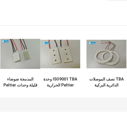
TBA نصف الموصلات
ISO9001 TBA وحدة
المدمجة ضوضاء
الدائرية البركية
Peltier الحرارية
قليلة وحدات Peltier
الحرارية المبردة
الكهربائية TEC مع
الحرارية الكهربائية
Peltier الوحدة
الثقب
التبريد CH فلاش