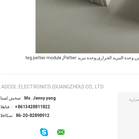
,
,
وحدة التبريد الحراري,وحدة تبريد Peltier
teg peltier module
ADCOL ELECTRONICS (GUANGZHOU) CO., LTD.
Ms. Jenny yang
اتصل شخص:
+8613428811822
الهاتف ::
86-20-82898912
الفاكس: