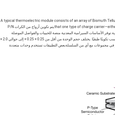
A typical thermoelectric module consists of an array of Bismuth Tell
that one type of charge carrier—either positive or negative— carries the majority of currentيتم تكوين أزواج من الكرات P/N
ية.توفر الأساسات السيرامية المعدنية منصة للحبيبات والفواصل الموصلة
الصغيرة التي تربطهاوبالتالي ، تشكل الكرات والفقاقات والرواسب تكوينًا طبقيًا. يختلف حجم الوحدة من أقل من 0.25 × 0.25 × إلى حوالي 2.0 ×
ي أو في مجموعات مع أي من السلسلةبعض التطبيقات تستخدم وحدات متعددة