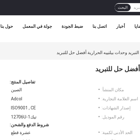
البحث
ايا
أخبار
اتصل بنا
ضبط الجودة
جولة في المعمل
حول بنا
ه التبريد وحدات بيلتييه الحرارية أفضل حل للتبريد
ة أفضل حل للتبريد
تفاصيل المنتج:
مكان المنشأ:
الصين
اسم العلامة التجارية:
Adcol
إصدار الشهادات:
ISO9001 , CE
رقم الموديل:
تيك1-12706U
شروط الدفع والشحن:
الحد الأدنى لكمية:
عشرة قطع