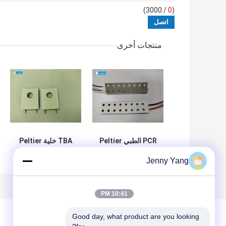
/ 3000)
0
(
منتجات أخرى
PCR الطبي Peltier
TBA خلية Peltier
وحدات الحرارة
وحدات حرارية
Jenny Yang
الكهربائية TEC مع
كهربائية TEC مع
الثقب
فتحة
10:41 PM
Good day, what product are you looking 