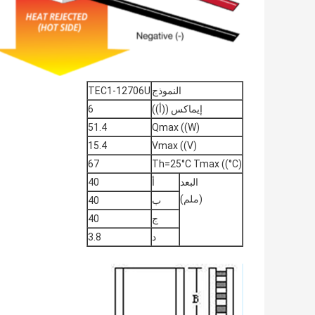
النموذج
TEC1-12706U
إيماكس ((أ))
6
51.4
Qmax ((W)
15.4
Vmax ((V)
67
Th=25°C Tmax ((°C)
البعد
أ
40
(ملم)
ب
40
ج
40
د
3.8