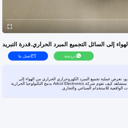
دردشة
اتصل بنا
يو، نعرض عملية تجميع المبرد الكهروحراري الحراري من الهواء إلى
السائل بقدرة 200 واط، مع عرض قدرته على التبريد وكفاءته التشغيلية. ستشاهد كيف تقوم شركة Adcol Electronics بدمج التكنولوجيا الحرارية
 الواقعية للاستخدام الصناعي والتجاري.