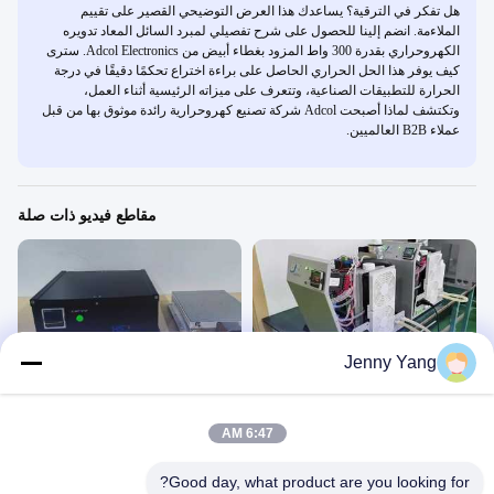
هل تفكر في الترقية؟ يساعدك هذا العرض التوضيحي القصير على تقييم
الملاءمة. انضم إلينا للحصول على شرح تفصيلي لمبرد السائل المعاد تدويره
الكهروحراري بقدرة 300 واط المزود بغطاء أبيض من Adcol Electronics. سترى
كيف يوفر هذا الحل الحراري الحاصل على براءة اختراع تحكمًا دقيقًا في درجة
الحرارة للتطبيقات الصناعية، وتتعرف على ميزاته الرئيسية أثناء العمل،
وتكتشف لماذا أصبحت Adcol شركة تصنيع كهروحرارية رائدة موثوق بها من قبل
عملاء B2B العالميين.
مقاطع فيديو ذات صلة
00:31
00:19
Jenny Yang
مبرد سائل معاد تدويره حراريًا بقدرة 300
السائل إلى لوحة TEC برودة،
وات
عرض المنتج
عرض المنتج
April 23, 2026
6:47 AM
April 29, 2026
Good day, what product are you looking for?