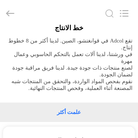
Adcol
Electronics
(Guangzhou)
Co.,
Ltd..
All
خط الانتاج
Rights
منزل
Reserved.
تقع Adcol في قوانغتشو، الصين. لدينا أكثر من 8 خطوط
إنتاج.
المنتجات
في ورشتنا، لدينا آلات تعمل بالتحكم الحاسوبي وعمال
مهرة
لصنع منتجات ذات جودة جيدة. لدينا فريق مراقبة جودة
أشرطة
لضمان الجودة.
فيديو
نقوم بفحص المواد الواردة، والتحقق من المنتجات شبه
المصنعة أثناء العملية، وفحص المنتجات النهائية.
حول
بنا
علمت أكثر
جولة