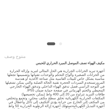
خريطة
الموقع
PRIVACY
POLICY
منتوج وصف
مكيف الهواء نصف الموصل المبرد الحراري للحبس
أجهزة تبريد الخزانات الحرارية هي الحل المثالي لتبريد وإزالة الحرارة
من الخزانات الصغيرة وألواح التحكم والوحدات.تقنياتها وتصميمها تجعلها
مناسبة بشكل خاص للبيئات القاسية مثل صناعة الأغذية أو هندسة
المرورتستخدم المبردات الحجرة تقنية الحالة الصلبة والتي يمكن تشغيلها
في التوجه الرأسي.فصل تدفق الهواء الداخلي وتدفق الهواء الخارجي
المحيطي والختم الهرماتي في صفحة حماية ضمان IP55.
طاقات التبريد تتراوح من 20 إلى 400 واط (يمكن تخصيصها)
المكثفات الحرارية الكهربائية تخلق سطح مكثف محلي، وتجمع وتتخلص
من المكثف إلى الخارج من خزانة.يؤدي التكثيف إلى تآكل وأعطال في
أجهزة التبديل الكهربائيةتستهلك أجهزة إزالة الرطوبة الحرارية 50 واط