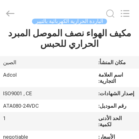
Adcol
Electronics
(Guangzhou)
Co.,
Ltd..
الباردة الحرارية الكهربائية بالتيير
All
Rights
مكيف الهواء نصف الموصل المبرد
منزل
Reserved.
الحراري للحبس
المنتجات
مكان المنشأ:
الصين
أشرطة
اسم العلامة
Adcol
فيديو
التجارية:
إصدار الشهادات:
ISO9001 , CE
حول
رقم الموديل:
ATA080-24VDC
بنا
الحد الأدنى
1
لكمية:
جولة
الأسعار:
negotiable