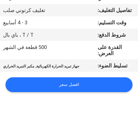
في
تفاصيل التغليف:
تغليف كرتوني صلب
المعمل
وقت التسليم:
3 - 4 أسابيع
ضبط
شروط الدفع:
T / T ، باي بال
الجودة
القدرة على
500 قطعة في الشهر
العرض:
اتصل
تسليط الضوء:
,
جهاز تبريد الحرارة الكهربائية
مكبر التبريد الحراري
بنا
افضل سعر
أخبار
جميع
القضايا