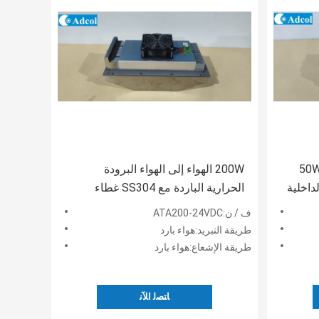
مكيف الهواء الحراري 50W 12VDC
200W الهواء إلى الهواء البرودة
داخلية
الحرارية الباردة مع SS304 غطاء
فض
وIP56 التطبيق المروحة الساخنة
ف / ن:ATA200-24VDC
الحجرات الخارجية
طريقة التبريد:هواء بارد
طريقة الإشعاع:هواء بارد
ﺎﺘﺼﻟ ﺍﻶﻧ