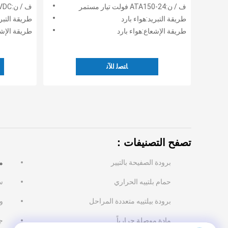
والحجرات البيئية. يمكنه الحفاظ على
لأكشاك ا
ف / ن:ATA150-24 فولت تيار مستمر
ف / ن:ATA050-24VDC
درجات الحرارة المحيطة مع إزالة ما
طريقة التبريد:هواء بارد
طريقة التبري
يصل إلى 148 واط.
طريقة الإشعاع:هواء بارد
طريقة الإشع
ﺎﺘﺼﻟ ﺍﻶﻧ
تصفح التصنيفات：
برودة الصفيحة بالتيير
م
حمام بلتييه الحراري
س
برودة بيلتييه متعددة المراحل
وحدات
مادة موصلة حرارياً
جه