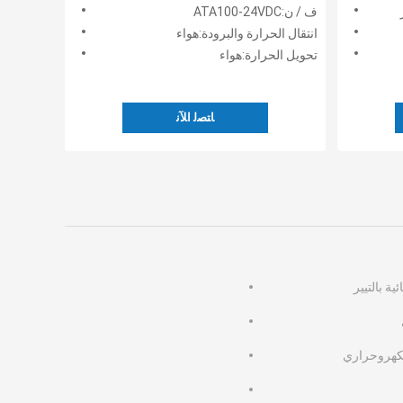
الحجرات
وغرف التبريد والبيئة
ف / ن:ATA100-24VDC
انتقال الحرارة والبرودة:هواء
تحويل الحرارة:هواء
ﺎﺘﺼﻟ ﺍﻶﻧ
ية بالتيير
لكهروحراري