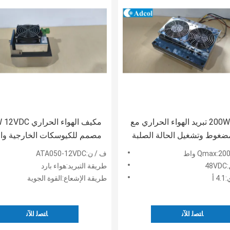
200W 48VDC تبريد الهواء الحراري مع
ضغوط وتشغيل الحالة الصلبة
مصمم للكيوسكات الخارجية وال
لول تبريد خزانة البطارية في
مع تفريغ الحرارة وتشغيل منخ
ف / ن:ATA050-12VDC
لطلق
للضوضاء
4
طريقة التبريد:هواء بارد
 أ
طريقة الإشعاع:القوة الجوية
ﺎﺘﺼﻟ ﺍﻶﻧ
ﺎﺘﺼﻟ ﺍﻶﻧ