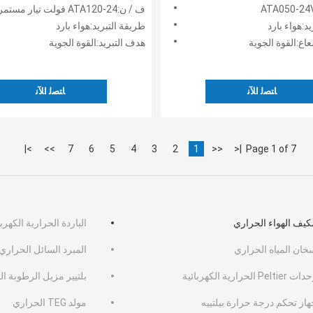
لعرض الداخلية/الخارجية
الإلكترونيات، وغرف التبريد، و
ف / ن:ATA120-24 فولت تيار مستمر
البيئية
د:هواء بارد
طريقة التبريد:هواء بارد
اع:القوة الجوية
هدف التبريد:القوة الجوية
ﺎﺘﺼﻟ ﺍﻶﻧ
ﺎﺘﺼﻟ ﺍﻶﻧ
>|
>>
7
6
5
4
3
2
1
<<
|<
Page 1 of 7
كيف الهواء الحراري
الباردة الحرارية الكهربائ
خان المياه الحراري
المبرد السائل الحراري
 Peltier الحرارية الكهربائية
بلتيير مزيل الرطوبة ا
از تحكم درجة حرارة بيلتييه
مولد TEG الحراري