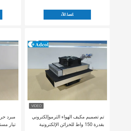
ﺎﺘﺼﻟ ﺍﻶﻧ
تم تصميم مكيف الهواء الثرموإلكتروني
بقدرة 150 واط للخزائن الإلكترونية
تيار مستم