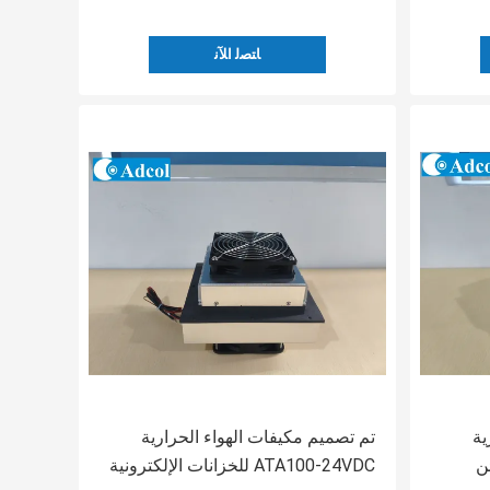
ﺎﺘﺼﻟ ﺍﻶﻧ
ية
تم تصميم مكيفات الهواء الحرارية
خزائن
ATA100-24VDC للخزانات الإلكترونية