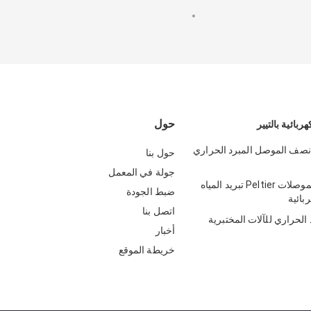
حول
هربائية بالتيير
نصف الموصل المبرد الحراري
حول بنا
جولة في المعمل
تبريد أشباه الموصلات Peltier تبريد المياه
ضبط الجودة
بائية
اتصل بنا
 الحراري للآلات المختبرية
أخبار
خريطة الموقع