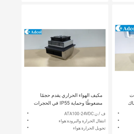
 بقدرة 80 وات
مكيف الهواء الحراري يقدم حجمًا
اك
مضغوطًا وحماية IP55 في الحجرات
د
الإلكترونية الخارجية والداخلية
ف / ن:ATA100-24VDC
انتقال الحرارة والبرودة:هواء
تحويل الحرارة:هواء