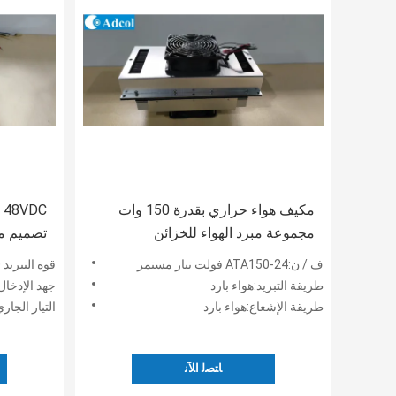
مكيف هواء حراري بقدرة 150 وات
مجموعة مبرد الهواء للخزائن
تصميم م
الإلكترونية والغرف البيئية والمرفقات
مثالية لح
ف / ن:ATA150-24 فولت تيار مستمر
قوة التبريد Qmax:200 واط
الخارجية
الهواء ا
طريقة التبريد:هواء بارد
جهد الإدخال:8VDC
طريقة الإشعاع:هواء بارد
التيار الجاري:4.1
ﺎﺘﺼﻟ ﺍﻶﻧ