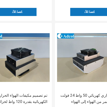
ﺎﺘﺼﻟ ﺍﻶﻧ
ﺎﺘﺼﻟ ﺍﻶﻧ
مبرد حراري كهربائي 50 واط 24 فولت
تم تصميم مكيفات الهواء الحرار
ر من الهواء إلى الهواء
الكهربائية بقدرة 120 واط ل