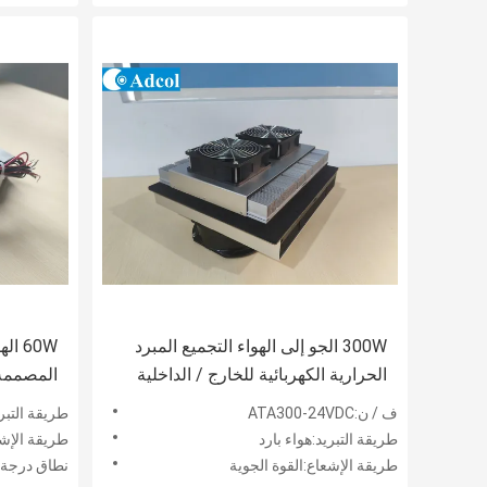
300W الجو إلى الهواء التجميع المبرد
60W 
الحرارية الكهربائية للخارج / الداخلية
المصممة 
كيوسك والعرض والمواد الغذائية /
البيئية.
ف / ن:ATA300-24VDC
طريقة التبري
المستهلك الثلاجة
طريقة التبريد:هواء بارد
طريقة الإشع
طريقة الإشعاع:القوة الجوية
نطاق درجة الحرار