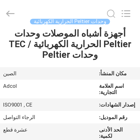
Adcol
Electronics
(Guangzhou)
Co.,
Ltd..
وحدات Peltier الحرارية الكهربائية
All
Rights
أجهزة أشباه الموصلات وحدات
منزل
Reserved.
Peltier الحرارية الكهربائية / TEC
المنتجات
وحدات Peltier
أشرطة
مكان المنشأ:
الصين
فيديو
اسم العلامة
Adcol
التجارية:
حول
إصدار الشهادات:
ISO9001 , CE
بنا
رقم الموديل:
الرجاء التواصل
الحد الأدنى
عشرة قطع
جولة
لكمية: