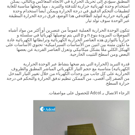
المطبق سيؤدي إلى تحريك الحرارة في الاتجاه المعاكس.وبالتالي، يمكن
استخدام وحدة كهربائية حرارية للتدفئة والتبريد ، مما يجعلها مناسبة للغاية
لتطبيقات التحكم الدقيق في درجة الحرارة.ويمكن أيضاً استخدام وحدة
كهربائية حرارية لتوليد الطاقةفي هذا الوضع، فرق درجة الحرارة المطبقة
عبر الوحدة سوف تولد تيار.
تتكون الوحدة الحرارية العملية عموماً من عنصرين أو أكثر من مواد أشباه
الموصلات المزودة بنوع n و p التي يتم توصيلها كهربائياً في سلسلة و
حرارياً بالتوازي.هذه العناصر الحرارية الكهربائية وترابطاتها الكهربائية عادة
ما تكون مثبتة بين اثنين من الأساسات السيراميكية- تحتوي الأساسات على
الهيكل الكلي معًا بشكل ميكانيكي وتعزل العناصر الفردية عن بعضها
البعض ومن أسطح التثبيت الخارجية.
قدرة التبريد (الحرارة التي يتم ضخها بنشاط عبر الوحدة الحرارية
الكهربائية) متناسبة مع حجم التيار الكهربائي المباشر المطبق والظروف
الحرارية على كل جانب من وحدات الكهرباء.من خلال تغيير التيار المدخل
من الصفر إلى أقصى، من الممكن تنظيم تدفق الحرارة والتحكم في درجة
حرارة السطح.
الرجاء الاتصال بـ Adcol للحصول على مواصفات.