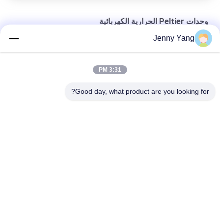
وحدات Peltier الحرارية الكهربائية
Jenny Yang
تأثير بيلتييه التبريد وحدات بيلتييه الحرارية أفضل حل للتبريد
PCR الطبي Peltier وحدات الحرارة الكهربائية TEC مع الثقب
3:31 PM
TBA خلية Peltier وحدات حرارية كهربائية TEC مع فتحة
Good day, what product are you looking for?
فئات شعبية
جميع
الباردة الحرارية 
مكيف الهواء الحراري
الكهربائية بالتيير
المبرد السائل الحراري
برودة الصفيحة بالتيير
حمام بلتييه الحراري
سخان المياه الحراري