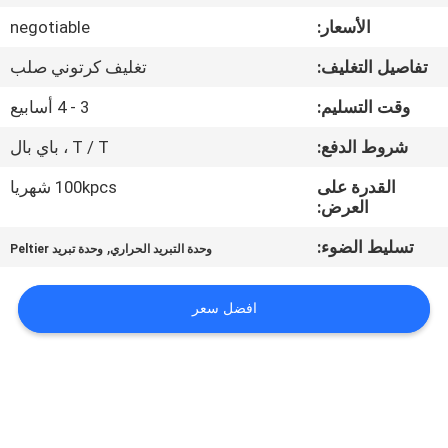
في
الأسعار:
negotiable
المعمل
تفاصيل التغليف:
تغليف كرتوني صلب
ضبط
وقت التسليم:
3 - 4 أسابيع
الجودة
شروط الدفع:
T / T ، باي بال
القدرة على
100kpcs شهريا
اتصل
العرض:
بنا
تسليط الضوء:
,
وحدة التبريد الحراري
وحدة تبريد Peltier
أخبار
افضل سعر
جميع
القضايا