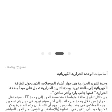
خريطة
الموقع
PRIVACY
POLICY
منتوج وصف
أساسيات الوحدة الحرارية الكهربائية
وحدة التبريد الحرارية هي جهاز أشباه الموصلات، الذي يحول الطاقة
الكهربائية إلى طاقة تبريد. وحدة التبريد الحرارية تعمل على مبدأ مضخة
الحرارة،" فمنها جانب بارد وآخر ساخن "..
من خلال تطبيق طاقة متواصلة منخفضة الجهد إلى وحدة TE ، سيتم نقل
الحرارة من خلال وحدة من جانب إلى آخر.سيتم تبريد في حين يتم تسخين
الوجه المعاكس في وقت واحدمن المهم أن نلاحظ أن هذه الظاهرة يمكن
عكسها حيث أن التغيير في القطبية (بالإضافة إلى ناقص) من الجهد المباشر