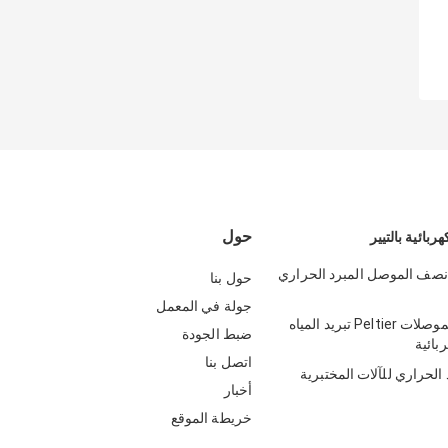
حول
هربائية بالتيير
نصف الموصل المبرد الحراري
حول بنا
جولة في المعمل
تبريد أشباه الموصلات Peltier تبريد المياه
ضبط الجودة
بائية
اتصل بنا
 الحراري للآلات المختبرية
أخبار
خريطة الموقع