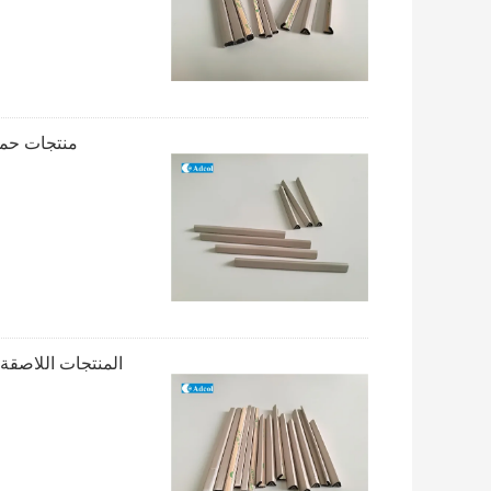
منتجات حماية EMI النسيج فوق غسيل الرغوة مع الشري