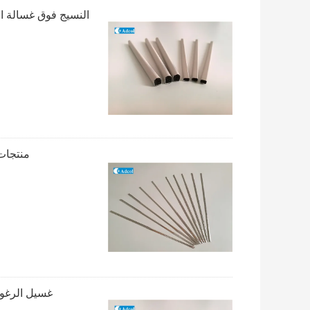
النسيج فوق غسالة الرغوة غسالة
منتجات حماية EMI المواد BeCu أ
غسيل الرغوة المربع