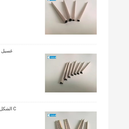
غسيل ال
C الشكل المنتجات الحماية غسيل الرغوة من ورق النسيج مع شريط لاصق