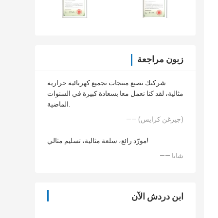
زبون مراجعة
شركتك تصنع منتجات تجميع كهربائية حرارية
مثالية، لقد كنا نعمل معا بسعادة كبيرة في السنوات
الماضية.
—— (جيرغن كرايس)
مورّد رائع، سلعة مثالية، تسليم مثالي!
—— شانا
ابن دردش الآن