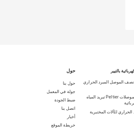
حول
هربائية بالتيير
نصف الموصل المبرد الحراري
حول بنا
جولة في المعمل
تبريد أشباه الموصلات Peltier تبريد المياه
ضبط الجودة
بائية
اتصل بنا
 الحراري للآلات المختبرية
أخبار
خريطة الموقع