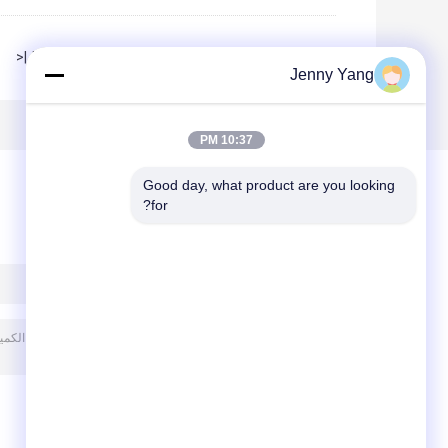
|<
Page 1 of 4
Jenny Yang
10:37 PM
Good day, what product are you looking 
for?
ترك رسالة