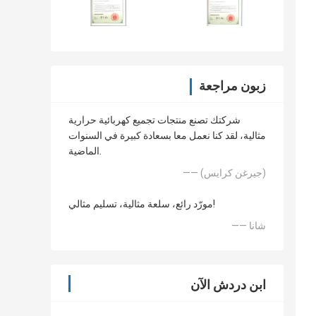
زبون مراجعة
شركتك تصنع منتجات تجميع كهربائية حرارية
مثالية، لقد كنا نعمل معا بسعادة كبيرة في السنوات
الماضية.
—— (جيرغن كرايس)
مورّد رائع، سلعة مثالية، تسليم مثالي!
—— شانا
ابن دردش الآن