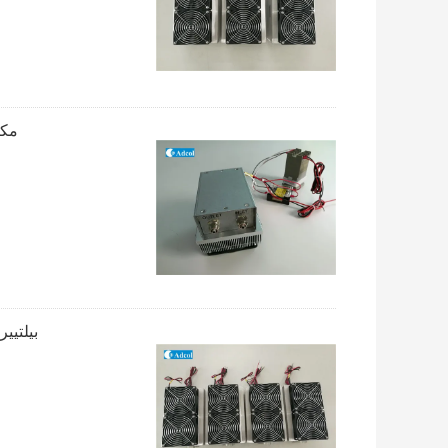
مكفّل
بيلتيي