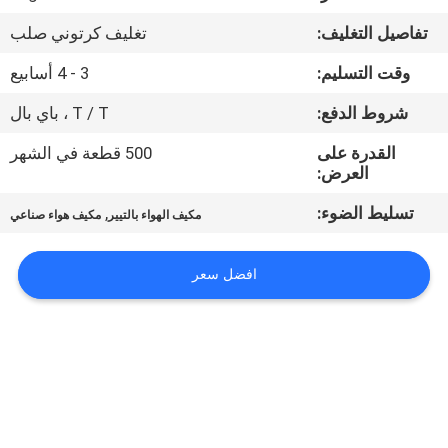
في
تفاصيل التغليف:
تغليف كرتوني صلب
المعمل
وقت التسليم:
3 - 4 أسابيع
ضبط
شروط الدفع:
T / T ، باي بال
الجودة
القدرة على
500 قطعة في الشهر
العرض:
اتصل
تسليط الضوء:
,
مكيف الهواء بالتيير
مكيف هواء صناعي
بنا
افضل سعر
أخبار
جميع
القضايا