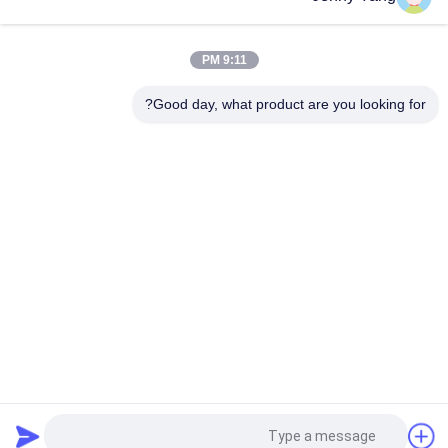
200W 48VDC تبريد الهواء الحراري مع تصميم مضغوط وتشغيل الحالة
الصلبة مثالية لحلول تبريد خزانة البطارية في الهواء الطلق
9:11 PM
مكيف هواء حراري بقدرة 150 وات مجموعة مبرد الهواء للخزائن
الإلكترونية والغرف البيئية والمرفقات الخارجية
Good day, what product are you looking for?
فئات شعبية
جميع
الباردة الحرارية 
مكيف الهواء الحراري
الكهربائية بالتيير
المبرد السائل الحراري
برودة الصفيحة بالتيير
حمام بلتييه الحراري
سخان المياه الحراري
وحدات Peltier 
جهاز تخفيف الرطوبة 
الحرارية الكهربائية
الحراري Peltier
طلب اقتباس