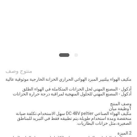
خريطة
الموقع
PRIVACY
POLICY
منتوج وصف
مكيف الهواء بيلتيير المبرد الهوائي الحراري الخزانة الخارجية موثوقية عالية
أدكول - المصنع المهني لحل الخزانات المتكاملة في الهواء الطلق
أدكول - المصنع المهني للحلول المنهجية لمراقبة درجة حرارة الخزانات
وصف المنتج
1وظيفة ميان
مكيف الهواء الصناعي DC 48V peltier سهل الاستخدام،تكلفة صيانة
منخفضة ومدة استخدام طويلة،يتم تطبيقه فقط في التبريد للمناطق
الصغيرة،مثل خزانات البطاريات.
2.الميزة