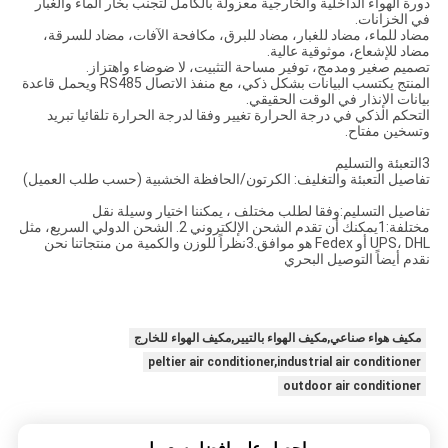
دورة الهواء الداخلية والخارجية معزولة بالكامل لتجنب بخار الماء والغبار
في الخزانات.
مضاد للماء، مضاد للغبار، مضاد للبرق، مكافحة الآفات، مضاد للسرقة،
مضاد للإشعاع، موثوقية عالية.
تصميم صغير ومدمج، توفير مساحة التثبيت، لا ضوضاء واهتزاز.
المنتج يكتسب البيانات بشكل ذكي، مع منفذ الاتصال RS485 ويحمل قاعدة
بيانات الإنذار في الوقت الحقيقي.
التحكم الذكي في درجة الحرارة تغيير وفقا لدرجة الحرارة تلقائيا تبريد
وتسخين مفتاح.
3التعبئة والتسليم
تفاصيل التعبئة والتغليف: الكرتون/الحافظة الخشبية (حسب طلب العميل)
تفاصيل التسليم:وفقا لطلب مختلف ، يمكننا اختيار وسيلة نقل
مختلفة:1يمكنك أن تقدم الشحن الإلكتروني 2. الشحن الدولي السريع، مثل
UPS، DHL أو Fedex هو موافق.3نظراً للوزن والكمية من منتجاتنا نحن
نقدم أيضاً التوصيل البحري
مكيف هواء صناعي,مكيف الهواء بالتيير,مكيف الهواء للخارج
peltier air conditioner,industrial air conditioner
outdoor air conditioner