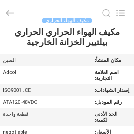
Adcol
Electronics
(Guangzhou)
Co.,
Ltd..
مكيف الهواء الحراري
All
Rights
مكيف الهواء الحراري الحراري
منزل
Reserved.
بيلتيير الخزانة الخارجية
المنتجات
مكان المنشأ:
الصين
أشرطة
اسم العلامة
Adcol
فيديو
التجارية:
إصدار الشهادات:
ISO9001 , CE
حول
رقم الموديل:
ATA120-48VDC
بنا
الحد الأدنى
قطعة واحدة
لكمية:
جولة
الأسعار:
negotiable