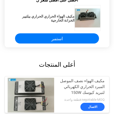
احصل على افضل سعر ل
مكيف الهواء الحراري الحراري بيلتيير
الخزانة الخارجية
استمر
أعلى المنتجات
مكيف الهواء نصف الموصل
المبرد الحراري الكهربائي
لتبريد كيوسك 150W
48VDC
negotiable MOQ:قطعة واحدة
الاتصال