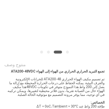
خريطة
الموقع
PRIVACY
POLICY
منتوج وصف
تجمع التبريد الحراري الحراري من الهواء إلى الهواء ATA200-48VDC
تم تصميم مكيف الهواء الحراري ATA200-48 للخزانات الإلكترونية
والغرف البيئية. يمكنه الحفاظ على درجات الحرارة المحيطة مع إزالة ما
يصل إلى 200 واط.هذا النموذج متوفر في تكوينات 48VDCهذا مكيف
الهواء خال من الصيانة تقريباً، بدون فلاتر محيطية لتغييرها، ويمكن تركيبه
في أي توجيه، مما يوفر مرونة التصميم مع موثوقية الحالة الصلبة.
الخصائص:
طاقة 200 واط عند ΔT = 0oC،Tambient = 30°C