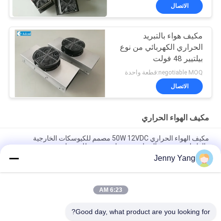
الاتصال
مكيف هواء بالتبريد
الحراري الكهربائي من نوع
بيلتيير 48 فولت
negotiable MOQ:قطعة واحدة
الاتصال
مكيف الهواء الحراري
مكيف الهواء الحراري 50W 12VDC مصمم للكيوسكات الخارجية
والداخلية مع تفريغ الحرارة وتشغيل منخفض للضوضاء
Jenny Yang
200W 48VDC تبريد الهواء الحراري مع تصميم مضغوط وتشغيل الحالة
الصلبة مثالية لحلول تبريد خزانة البطارية في الهواء الطلق
6:23 AM
مكيف هواء حراري بقدرة 150 وات مجموعة مبرد الهواء للخزائن
الإلكترونية والغرف البيئية والمرفقات الخارجية
Good day, what product are you looking for?