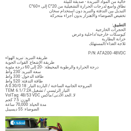
خالية من المواد التبريدة - صديقة للبيئة
نطاق واسع لدرجات الحرارة التشغيلية من 20°C إلى +60°C
التبديل بين التدفئة والتبريد دون استخدام سخان
تخفيض الضوضاء والاهتزاز بدون أجزاء متحركة
التطبيق:
الحجرات الخارجية
كيوسكات خارجية/داخلية وعرض
خزانة البطارية
ثلاجة الغذاء/المستهلك
P/N: ATA200-48VDC
طريقة التبريد: تبريد الهواء
طريقة الإشعاع: القوات الجوية
درجة الحرارة والرطوبة المحيطة: -20 إلى 60 درجة مئوية
سعة التبريد: 230 واط
طاقة الدخول: 330 واط
طاقة التدفئة: 520 واط
المروحة الجانبية الساخنة / الباردة التيار: 0.30/0.18 A
التيار الرئيسي / تشغيل TEM: 6.1/7.2A
لا..
الحد الأدنى/ماكس Vol
Tag: 48/53 VDC
الوزن: 7.5 كجم
مدة الحياة: 70,000 ساعة
الضوضاء: 55 ديسيبل