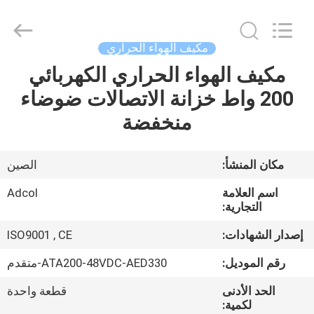
Adcol
Electronics
(Guangzhou)
Co.,
Ltd..
مكيف الهواء الحراري
All
Rights
مكيف الهواء الحراري الكهربائي
منزل
Reserved.
200 واط خزانة الاتصالات ضوضاء
المنتجات
منخفضة
أشرطة
مكان المنشأ:
الصين
فيديو
اسم العلامة
Adcol
التجارية:
حول
إصدار الشهادات:
ISO9001 , CE
بنا
رقم الموديل:
ATA200-48VDC-AED330-متقدم
الحد الأدنى
قطعة واحدة
جولة
لكمية: