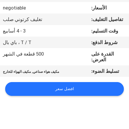
في
الأسعار:
negotiable
المعمل
تفاصيل التغليف:
تغليف كرتوني صلب
ضبط
وقت التسليم:
3 - 4 أسابيع
الجودة
شروط الدفع:
T / T ، باي بال
القدرة على
500 قطعة في الشهر
اتصل
العرض:
بنا
تسليط الضوء:
,
مكيف هواء صناعي
مكيف الهواء للخارج
أخبار
افضل سعر
جميع
القضايا