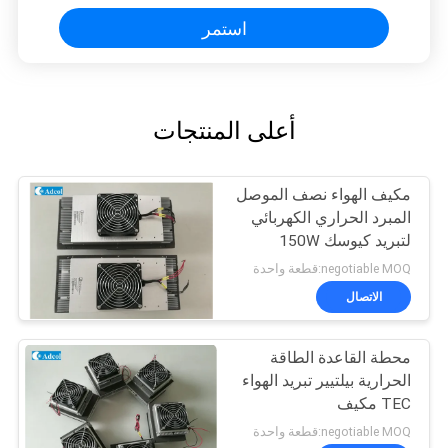
استمر
أعلى المنتجات
مكيف الهواء نصف الموصل
المبرد الحراري الكهربائي
لتبريد كيوسك 150W
48VDC
negotiable MOQ:قطعة واحدة
الاتصال
محطة القاعدة الطاقة
الحرارية بيلتيير تبريد الهواء
TEC مكيف
negotiable MOQ:قطعة واحدة