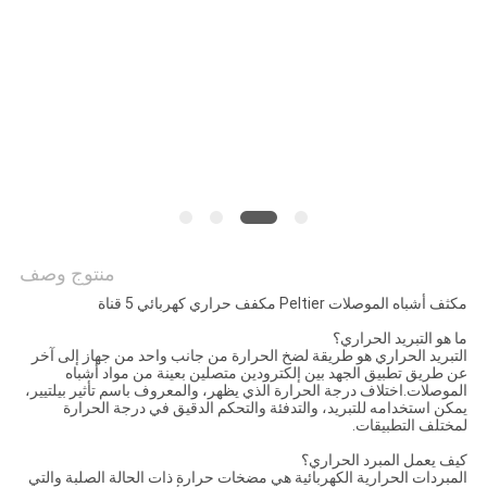
خريطة
الموقع
PRIVACY
POLICY
منتوج وصف
مكثف أشباه الموصلات Peltier مكفف حراري كهربائي 5 قناة
ما هو التبريد الحراري؟
التبريد الحراري هو طريقة لضخ الحرارة من جانب واحد من جهاز إلى آخر
عن طريق تطبيق الجهد بين إلكترودين متصلين بعينة من مواد أشباه
الموصلات.اختلاف درجة الحرارة الذي يظهر، والمعروف باسم تأثير بيلتيير،
يمكن استخدامه للتبريد، والتدفئة والتحكم الدقيق في درجة الحرارة
لمختلف التطبيقات.
كيف يعمل المبرد الحراري؟
المبردات الحرارية الكهربائية هي مضخات حرارة ذات الحالة الصلبة والتي