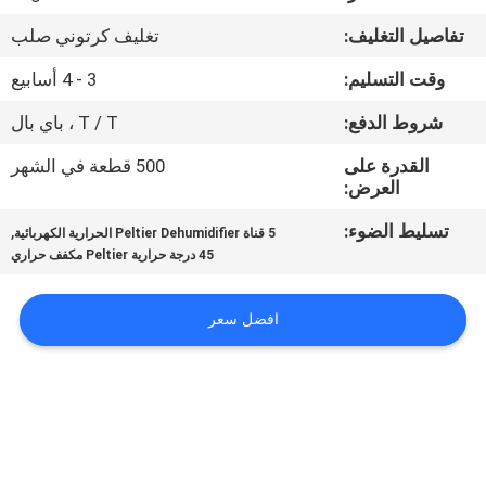
في
تفاصيل التغليف:
تغليف كرتوني صلب
المعمل
وقت التسليم:
3 - 4 أسابيع
ضبط
شروط الدفع:
T / T ، باي بال
الجودة
القدرة على
500 قطعة في الشهر
العرض:
اتصل
تسليط الضوء:
,
5 قناة Peltier Dehumidifier الحرارية الكهربائية
45 درجة حرارية Peltier مكفف حراري
بنا
افضل سعر
أخبار
جميع
القضايا