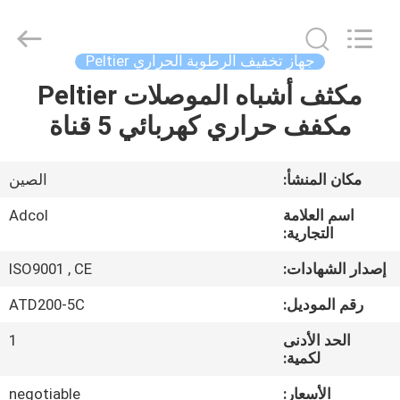
Adcol
Electronics
(Guangzhou)
Co.,
Ltd..
جهاز تخفيف الرطوبة الحراري Peltier
All
Rights
مكثف أشباه الموصلات Peltier
منزل
Reserved.
مكفف حراري كهربائي 5 قناة
المنتجات
مكان المنشأ:
الصين
أشرطة
اسم العلامة
Adcol
فيديو
التجارية:
إصدار الشهادات:
ISO9001 , CE
حول
رقم الموديل:
ATD200-5C
بنا
الحد الأدنى
1
لكمية:
جولة
الأسعار:
negotiable