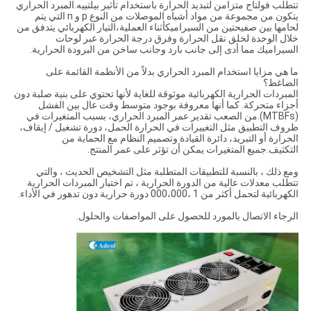
تتطلب فولتاج متزامن لتبديد الحرارة باستخدام تأثير بيلتييه.المبرد الحراري
يتكون من مجموعة من مواد أشباه الموصلات من النوع p و n التي يتم
لحامها بين صفيحتين من السيراميكأثناء العملية،التيار الكهربائي يتدفق من
خلال الوحدة لخلق نقل الحرارة وفرق درجة الحرارة عبر لوحات
السيراميك مما أدى إلى جانب بارد وجانب ساخن من البرودة الحرارية.
ما هي مزايا استخدام المبرد الحراري بدلاً من الأنظمة القائمة على
الضاغط؟
المبردات الحرارية الكهربائية موثوقة للغاية لأنها تحتوي على بنية صلبة دون
أجزاء متحركة. كما أنها معروفة بوجود متوسط وقت عال بين الفشل
(MTBFs).من الصعب تقدير عمر المبرد الحراري، بسبب المتغيرات في
ظروف التطبيق مثل التغييرات في الحرارة الحمل، دورة تشغيل / إيقاف،
الحرارة أو التبريد، دائرة القيادة وتصميم النظام مع الحماية من
التكثيف.جميع المتغيرات يمكن أن تؤثر على عمر المنتج.
ومع ذلك ، بالنسبة للتطبيقات المتطلبة مثل التشخيص الحديث ، والتي
تتطلب معدلات عالية من الدورة الحرارية ، تم اختبار المبردات الحرارية
الكهربائية لتحمل أكثر من 1 ،000،000 دورة حرارية دون تدهور في الأداء.
الرجاء الاتصال بالمورد للحصول على المواصفات والحلول.