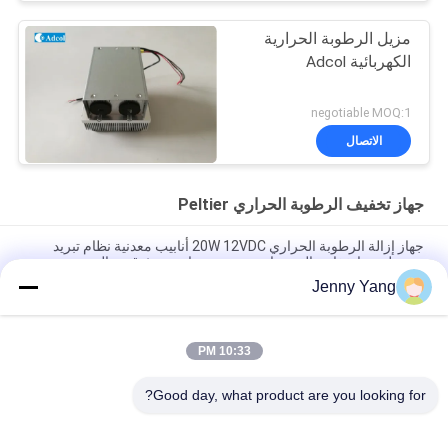
مزيل الرطوبة الحرارية
الكهربائية Adcol
negotiable MOQ:1
الاتصال
جهاز تخفيف الرطوبة الحراري Peltier
جهاز إزالة الرطوبة الحراري 20W 12VDC أنابيب معدنية نظام تبريد
محمول مع انخفاض الضوضاء بدون مرشحات وموثوقية عالية
Jenny Yang
50W أنبوب واحد مكفف الرطوبة الحرارية التطبيق المهني للمعدات
التحليلية
10:33 PM
وحدة إزالة الرطوبة الحرارية بلتيير 35 وات وحدة محمولة أحادية القناة
مع مبادل حراري SUS 304 وتحكم دقيق في درجة الحرارة لمحلل الغاز
Good day, what product are you looking for?
فئات شعبية
جميع