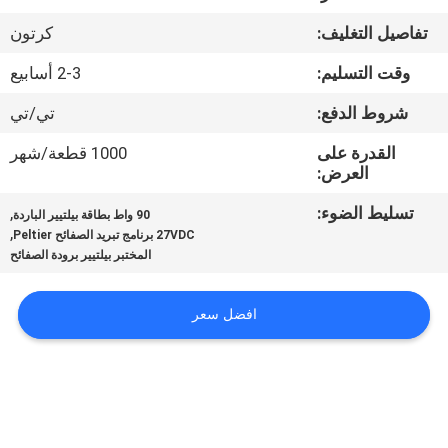
في
تفاصيل التغليف:
كرتون
المعمل
وقت التسليم:
2-3 أسابيع
ضبط
شروط الدفع:
تي/تي
الجودة
القدرة على
1000 قطعة/شهر
العرض:
اتصل
تسليط الضوء:
,
90 واط بطاقة بيلتيير الباردة
,
27VDC برنامج تبريد الصفائح Peltier
بنا
المختبر بيلتيير برودة الصفائح
أخبار
افضل سعر
جميع
القضايا