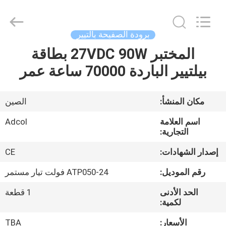
Adcol
Electronics
(Guangzhou)
Co.,
Ltd..
برودة الصفيحة بالتيير
All
Rights
المختبر 27VDC 90W بطاقة
منزل
Reserved.
بيلتيير الباردة 70000 ساعة عمر
المنتجات
مكان المنشأ:
الصين
أشرطة
اسم العلامة
Adcol
فيديو
التجارية:
إصدار الشهادات:
CE
حول
رقم الموديل:
ATP050-24 فولت تيار مستمر
بنا
الحد الأدنى
1 قطعة
لكمية:
جولة
الأسعار:
TBA