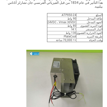
هذا التأثير في عام 1834 من قبل الفيزيائي الفرنسي جان تشارلز أثاناس
بيلتييه.
المبلغ
ATP050-24
طاقة المدخل
90 واط
الجهد المدخل
24VDC ، Vmax 30VDC
قوة التبريد القصوى
80 واط
التيار المستقر
4.1أ
القوة الحرارية القصوى
130 واط
طريقة التبريد
PlateCool
وقت الحياة
>= 70,000 ساعة