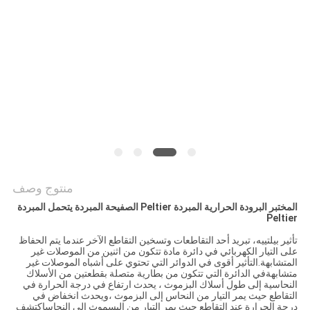
خريطة
الموقع
PRIVACY
POLICY
منتوج وصف
المختبر البرودة الحرارية المبردة Peltier الصفيحة المبردة يتحمل المبردة
Peltier
تأثير بيلتييه، تبريد أحد التقاطعات وتسخين التقاطع الآخر عندما يتم الحفاظ
على التيار الكهربائي في دائرة مادة تتكون من اثنين من الموصلات غير
المتشابهة.التأثير أقوى في الدوائر التي تحتوي على أشباه الموصلات غير
متشابهةفي الدائرة التي تتكون من بطارية متصلة بقطعتين من الأسلاك
النحاسية إلى طول أسلاك البزموث ، يحدث ارتفاع في درجة الحرارة في
التقاطع حيث يمر التيار من النحاس إلى البزموث ،ويحدث انخفاض في
درجة الحرارة عند التقاطع حيث يمر التيار من البسموث إلى النحاساكتشف