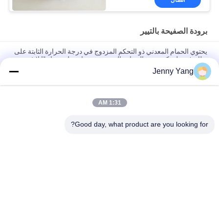
برودة الصفيحة بالتيير
يحتوي الحمام المعدني ذو التحكم المزدوج في درجة الحرارة الثابتة على
نظام فريد لتحكم درجة الحرارة المزدوجة، مما يجعله مساعدًا لا غنى عنه
وفعالًا لكل من الباحثين ومهندسي الإنتاج.
Jenny Yang
برنامج التبريد الصناعي 40W للأجهزة الصناعية
1:31 AM
مجمع مبرد كهروحراري من الهواء إلى اللوح بقدرة 80 واط مع تصميم
خالٍ من المبردات الصديقة للبيئة
Good day, what product are you looking for?
فئات شعبية
جميع
الباردة الحرارية 
مكيف الهواء الحراري
الكهربائية بالتيير
المبرد السائل الحراري
برودة الصفيحة بالتيير