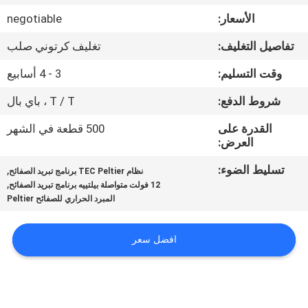
في
الأسعار:
negotiable
المعمل
تفاصيل التغليف:
تغليف كرتوني صلب
ضبط
وقت التسليم:
3 - 4 أسابيع
الجودة
شروط الدفع:
T / T ، باي بال
القدرة على
500 قطعة في الشهر
اتصل
العرض:
بنا
تسليط الضوء:
,
نظام TEC Peltier برنامج تبريد الصفائح
,
12 فولت متواصلة بيلتييه برنامج تبريد الصفائح
المبرد الحراري للصفائح Peltier
أخبار
افضل سعر
جميع
القضايا