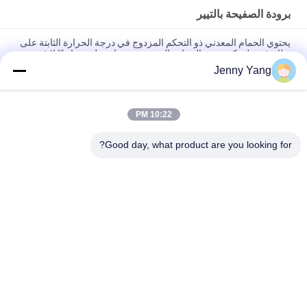
برودة الصفيحة بالتيير
يحتوي الحمام المعدني ذو التحكم المزدوج في درجة الحرارة الثابتة على
نظام فريد لتحكم درجة الحرارة المزدوجة، مما يجعله مساعدًا لا غنى عنه
وفعالًا لكل من الباحثين ومهندسي الإنتاج.
Jenny Yang
برنامج التبريد الصناعي 40W للأجهزة الصناعية
10:22 PM
مجمع مبرد كهروحراري من الهواء إلى اللوح بقدرة 80 واط مع تصميم
خالٍ من المبردات الصديقة للبيئة
Good day, what product are you looking for?
فئات شعبية
جميع
الباردة الحرارية 
مكيف الهواء الحراري
الكهربائية بالتيير
المبرد السائل الحراري
برودة الصفيحة بالتيير
حمام بلتييه الحراري
سخان المياه الحراري