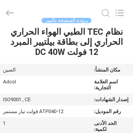
Adcol
Electronics
(Guangzhou)
Co.,
Ltd..
برودة الصفيحة بالتيير
All
Rights
نظام TEC الطبي الهواء الحراري
منزل
Reserved.
الحراري إلى بطاقة بيلتيير المبرد
المنتجات
12 فولت DC 40W
أشرطة
مكان المنشأ:
الصين
فيديو
اسم العلامة
Adcol
التجارية:
حول
إصدار الشهادات:
ISO9001 , CE
بنا
رقم الموديل:
ATP040-12 فولت تيار مستمر
الحد الأدنى
1
جولة
لكمية: