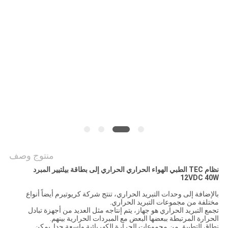
خريطة
الموقع
PRIVACY
POLICY
منتوج وصف
نظام TEC الطبي الهواء الحراري الحراري إلى بطاقة بيلتيير المبرد
12VDC 40W
بالإضافة إلى وحدات التبريد الحراري، تنتج شركة كريوتيرم أيضاً أنواع
مختلفة من مجموعات التبريد الحراري.
تجمع التبريد الحراري هو جهاز، يتم إنتاجه مثل العديد من أجهزة تبادل
الحرارة المرتبطة ببعضها البعض مع المبردات الحرارية بينهم.
نطاق التطبيق من مجموعات الحرارة الكهربائية واسعة جدا. يمكن