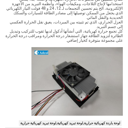
استخدامها لإنتاج الثلاجات، ومكيفات الهواء، وأنظمة التبريد من الأجهزة
الإلكترونية، الخ.يتم تحسين التجمعات لـ 12، 24 و 48 فولت التيار الكهربائي
الذي يجعل من الممكن توصيلها إلى مصادر الطاقة للسيارات والسكك
الحديدية والنقل المائي.
العزل الحراري، الذي تم تثبيته بين المبردات، يعيق نقل الحرارة العكسي
إلى جسم التبريد.
كل تجمع حرارة كهربائية، التي أنشأتها أدكول لديها ثقوب للتركيب وتبديل
الطائرة لتزويد الطاقة.جهاز استشعار درجة الحرارة ومراقب درجة الحرارة
على مجموعة متوفرة كخيار إضافي.
لوحة باردة كهربائية حرارية,لوحة تبريد كهربائية,لوحة تبريد كهربائية حرارية