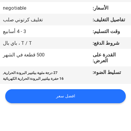
في
الأسعار:
negotiable
المعمل
تفاصيل التغليف:
تغليف كرتوني صلب
ضبط
وقت التسليم:
3 - 4 أسابيع
الجودة
شروط الدفع:
T / T ، باي بال
القدرة على
500 قطعة في الشهر
اتصل
العرض:
بنا
تسليط الضوء:
,
27 درجة مئوية بيلتيير البرودة الحرارية
16 حفرة بيلتيير البرودة الحرارية الكهربائية
أخبار
افضل سعر
جميع
القضايا