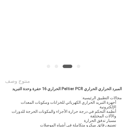
خريطة
الموقع
PRIVACY
POLICY
منتوج وصف
المبرد الحراري الحراري Peltier PCR الحراري 16 حفرة وحدة التبريد
مجالات التطبيق الرئيسية:
أجهزة التبريد الحراري الكهربائي للخزانات ومكونات المعدات
الإلكترونية
أنظمة التحكم في درجة حرارة الأجزاء والمكونات الحرجة للدورات
والآلات المختلفة
مسبار تدفق الحرارة
تصنيع رقائق ميكرو متكاملة في أشباه الموصلات