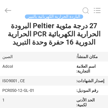
Adcol
Electronics
(Guangzhou)
Co.,
Ltd..
الباردة الحرارية الكهربائية بالتيير
All
Rights
27 درجة مئوية Peltier البرودة
منزل
Reserved.
الحرارية الكهربائية PCR الحرارية
المنتجات
الدورية 16 حفرة وحدة التبريد
أشرطة
مكان المنشأ:
الصين
فيديو
اسم العلامة
Adcol
التجارية:
حول
إصدار الشهادات:
ISO9001 , CE
بنا
رقم الموديل:
PCR050-12-GL-01
الحد الأدنى
1
جولة
لكمية: