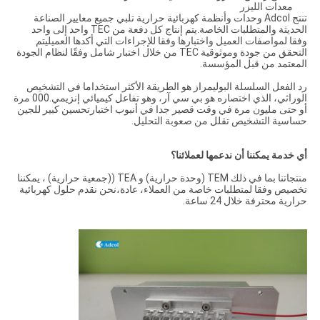
معدات الليزر
تنتج Adcol وحدات وأنظمة كهربائية حرارية تلبي جميع معايير الصناعة
الحديثة والمتطلبات الخاصة.يتم إنتاج كل دفعة من TEC واحد إلى واحد
وفقا لمواصفات العميل واختبارها وفقا للإجراءات التي أكدها العميليتم
التحقق من جودة وموثوقية TEC من خلال اختبار شامل وفقًا لنظام الجودة
المعتمد من قبل المؤسسة.
رد الفعل السلسلة البوليمراز هو الطريقة الأكثر استخداما في التشخيص
الوراثي، الذي اختصاره هو بي سي آر، وهو تفاعل كيميائي إنزيمي.000 مرة
أو حتى مليون مرة في وقت قصير جدا في أنبوب اختبارتحسين كبير للجين
حساسية التشخيص تقلل من صعوبة التحليل.
أي خدمة يمكننا أن ندعمها لعملائنا؟
منتجاتنا بما في ذلك TEM (وحدة حرارية) و TEA ((جمعية حرارية) ، يمكننا
تخصيص وفقا لمتطلبات خاصة من العملاء، عادة،نحن نقدم حلول كهربائية
حرارية محترفة خلال 24 ساعة.