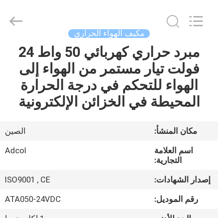
Adcol
Electronics
(Guangzhou)
Co.,
Ltd..
مكيف الهواء الحراري
All
Rights
مبرد حراري كهربائي 50 واط 24
منزل
Reserved.
فولت تيار مستمر من الهواء إلى
المنتجات
الهواء للتحكم في درجة الحرارة
المحيطة في الخزائن الإلكترونية
أشرطة
فيديو
مكان المنشأ:
الصين
اسم العلامة
Adcol
حول
التجارية:
بنا
إصدار الشهادات:
ISO9001 , CE
رقم الموديل:
ATA050-24VDC
جولة