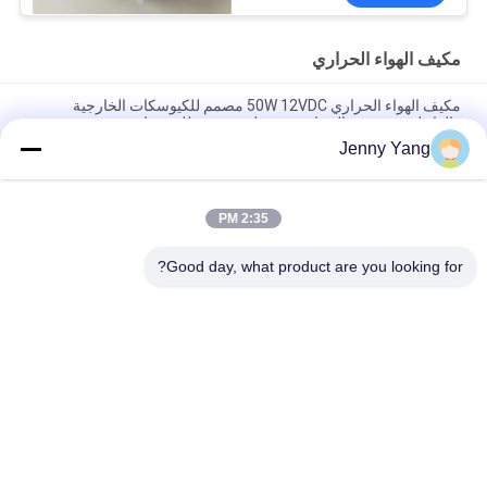
مكيف الهواء الحراري
مكيف الهواء الحراري 50W 12VDC مصمم للكيوسكات الخارجية
والداخلية مع تفريغ الحرارة وتشغيل منخفض للضوضاء
Jenny Yang
200W 48VDC تبريد الهواء الحراري مع تصميم مضغوط وتشغيل الحالة
الصلبة مثالية لحلول تبريد خزانة البطارية في الهواء الطلق
2:35 PM
مكيف هواء حراري بقدرة 150 وات مجموعة مبرد الهواء للخزائن
الإلكترونية والغرف البيئية والمرفقات الخارجية
Good day, what product are you looking for?
فئات شعبية
جميع
الباردة الحرارية 
مكيف الهواء الحراري
الكهربائية بالتيير
المبرد السائل الحراري
برودة الصفيحة بالتيير