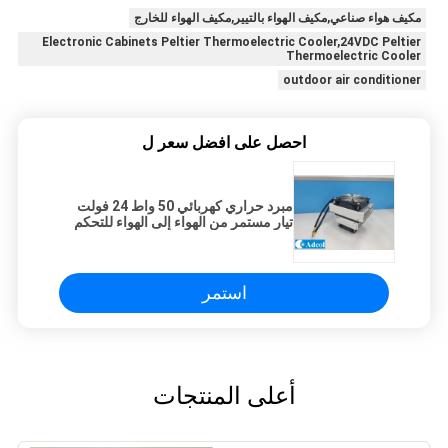
مكيف هواء صناعي,مكيف الهواء بالتيير,مكيف الهواء للخارج
Electronic Cabinets Peltier Thermoelectric Cooler,24VDC Peltier
Thermoelectric Cooler
outdoor air conditioner
احصل على افضل سعر ل
مبرد حراري كهربائي 50 واط 24 فولت
تيار مستمر من الهواء إلى الهواء للتحكم
في درجة الحرارة المحيطة في الخزائن
الإلكترونية
استمر
أعلى المنتجات