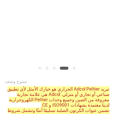
خريطة
الموقع
PRIVACY
POLICY
منتوج وصف
تبريد Adcol Peltier الحراري هو خيارك الأمثل لأي تطبيق
صناعي أو تجاري أو منزلي. Adcol هي علامة تجارية
معروفة من الصين وجميع وحدات Peltier الكهروحرارية
لدينا معتمدة بشهادات ISO9001 و CE.
تضمن عبوات الكرتون الصلبة تسليمًا آمنًا وتشمل شروط