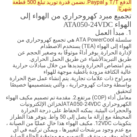
الدفع T/T و Paypal. نضمن قدرة توريد تبلغ 500 قطعة
شهريًا.
تجميع مبرد كهروحراري من الهواء إلى
الهواء ATA050-24VDC
1. مبدأ العمل
سلسلة ATA PowerCool هي تجميع كهروحراري من
الهواء إلى الهواء (TEA) يستخدم
الاصطدام
لإدارة الحرارة. يوفر أداءً موثوقًا به وصغير الحجم عن
طريق التبريد
الأشياء عن طريق الحمل الحراري.
يتم امتصاص الحرارة وتبديدها من خلال مبادلات حرارية
عالية الكثافة
مزودة بأغطية موجهة للهواء
ومراوح ذات علامات تجارية.
يتم إنشاء عمل ضخ الحرارة
بواسطة وحدات كهروحرارية ، والتي يتم
تصميمها خصيصًا
لتحقيق
معامل أداء (COP) مرتفع.
2. مقدمة
تم تصميم مكيف الهواء
الكهروحراري ATA050-24VDCلخزائن الإلكترونيات
والحجرات البيئية. يمكنه الحفاظ على درجة الحرارة
المحيطة مع إزالة ما يصل إلى 50 واط. يتوفر هذا الطراز
بتكوينات 12VDC. مكيف الهواء هذا خالٍ عمليًا من الصيانة ،
مع عدم وجود مرشحات لتغييرها ، ويمكن تركيبه في أي
اتجاه. يوفر مرونة في التصميم مع موثوقية الحالة الصلبة.