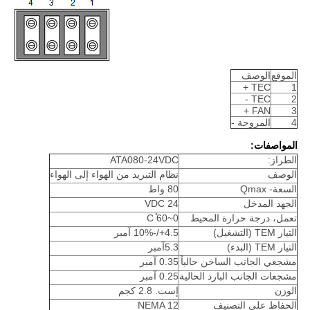
الموقع
الوصف
TEC +
1
TEC -
2
FAN +
3
4
المروحة -
المواصفات:
الطراز:
ATA080-24VDC
الوصف
نظام التبريد من الهواء إلى الهواء
السعة- Qmax
80 واط
الجهد المدخل
24 VDC
تعمل، درجة حرارة المحيط
0~60 ̊C
التيار TEM (التشغيل)
4.5+/-10% آمبر
التيار TEM (البدء)
5.3آمبر
مشجعي الجانب الساخن حالياً
0.35 آمبر
مشجعات الجانب البارد الحالية
0.25 آمبر
الوزن
إست. 2.8 كجم
الحفاظ على التصنيف
NEMA 12