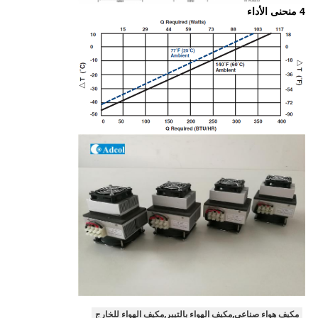
4 منحنى الأداء
مكيف هواء صناعي,مكيف الهواء بالتيير,مكيف الهواء للخارج