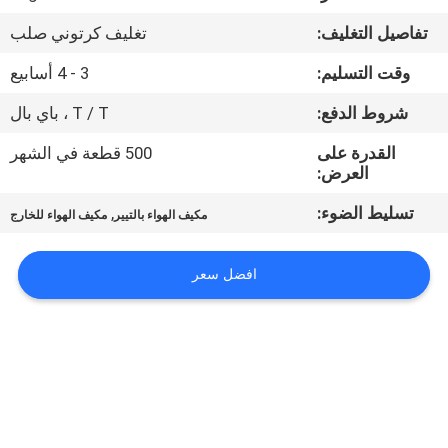
في
تفاصيل التغليف:
تغليف كرتوني صلب
المعمل
وقت التسليم:
3 - 4 أسابيع
ضبط
شروط الدفع:
T / T ، باي بال
الجودة
القدرة على
500 قطعة في الشهر
العرض:
اتصل
تسليط الضوء:
,
مكيف الهواء بالتيير
مكيف الهواء للخارج
بنا
افضل سعر
أخبار
جميع
القضايا