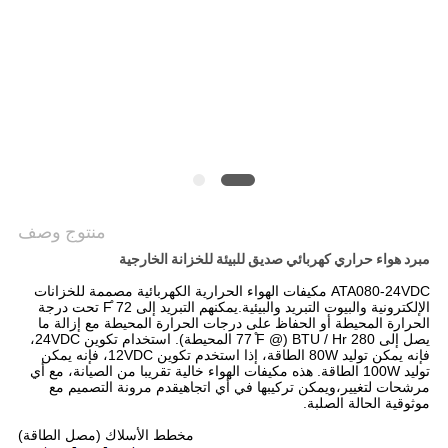
خريطة
الموقع
PRIVACY
POLICY
منتوج وصف
مبرد هواء حراري كهربائي صديق للبيئة للخزانة الخارجية
ATA080-24VDC مكيفات الهواء الحرارية الكهربائية مصممة للخزانات
الإلكترونية والبيوت التبريد والبيئية.يمكنهم التبريد إلى 72 ̊F تحت درجة
الحرارة المحيطة أو الحفاظ على درجات الحرارة المحيطة مع إزالة ما
يصل إلى 280 BTU / Hr (@ 77 ̊F المحيطة). استخدام تكوين 24VDC،
فإنه يمكن توليد 80W الطاقة، إذا استخدم تكوين 12VDC، فإنه يمكن
توليد 100W الطاقة. هذه مكيفات الهواء خالية تقريبا من الصيانة، مع أي
مرشحات لتغيير،ويمكن تركيبها في أي اتجاهيقدم مرونة التصميم مع
موثوقية الحالة الصلبة.
مخطط الأسلاك (مصل الطاقة)