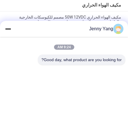
مكيف الهواء الحراري
مكيف الهواء الحراري 50W 12VDC مصمم للكيوسكات الخارجية
والداخلية مع تفريغ الحرارة وتشغيل منخفض للضوضاء
Jenny Yang
200W 48VDC تبريد الهواء الحراري مع تصميم مضغوط وتشغيل الحالة
الصلبة مثالية لحلول تبريد خزانة البطارية في الهواء الطلق
9:24 AM
مكيف هواء حراري بقدرة 150 وات مجموعة مبرد الهواء للخزائن
الإلكترونية والغرف البيئية والمرفقات الخارجية
Good day, what product are you looking for?
فئات شعبية
جميع
الباردة الحرارية 
مكيف الهواء الحراري
الكهربائية بالتيير
المبرد السائل الحراري
برودة الصفيحة بالتيير
حمام بلتييه الحراري
سخان المياه الحراري