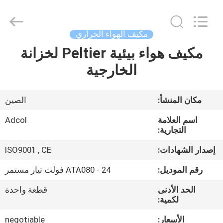
Adcol
Electronics
(Guangzhou)
Co.,
Ltd..
مكيف الهواء الحراري
All
Rights
مكيف هواء بيئية Peltier لخزانة
منزل
Reserved.
الخارجية
المنتجات
مكان المنشأ:
الصين
أشرطة
اسم العلامة
Adcol
فيديو
التجارية:
إصدار الشهادات:
ISO9001 , CE
حول
رقم الموديل:
ATA080 - 24 فولت تيار مستمر
بنا
الحد الأدنى
قطعة واحدة
لكمية:
جولة
الأسعار:
negotiable