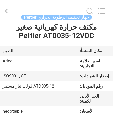
Adcol
Electronics
(Guangzhou)
Co.,
Ltd..
جهاز تخفيف الرطوبة الحراري Peltier
All
Rights
مكثف حرارة كهربائية صغير
منزل
Reserved.
Peltier ATD035-12VDC
المنتجات
مكان المنشأ:
الصين
أشرطة
اسم العلامة
Adcol
فيديو
التجارية:
إصدار الشهادات:
ISO9001 , CE
حول
رقم الموديل:
ATD035-12 فولت تيار مستمر
بنا
الحد الأدنى
1
لكمية:
جولة
الأسعار:
negotiable