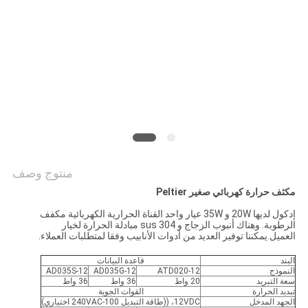
خريطة
الموقع
PRIVACY
POLICY
منتوج وصف
مكثف حرارة كهربائي صغير Peltier
إدكول لديها 20W و 35W عيار واحد القناة الحرارية الكهربائية مكفف
الرطوبة. وهناك أنبوب الزجاج و sus 304 مبادلة الحرارة لخيار
العميل.يمكننا توفير العديد من أدوات الأنابيب وفقا لمتطلبات العملاء.
البند
قاعدة البيانات
النموذج
ATD020-12
AD035G-12
AD035S-12
سعة التبريد
20 واط
36 واط
36 واط
تبديد الحرارة
القوات الجوية
الجهد المدخل
12VDC، ((طاقة التبديل 100-240VAC اختياري)