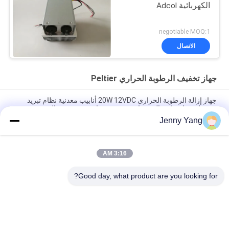
الكهربائية Adcol
negotiable MOQ:1
الاتصال
جهاز تخفيف الرطوبة الحراري Peltier
جهاز إزالة الرطوبة الحراري 20W 12VDC أنابيب معدنية نظام تبريد
محمول مع انخفاض الضوضاء بدون مرشحات وموثوقية عالية
Jenny Yang
50W أنبوب واحد مكفف الرطوبة الحرارية التطبيق المهني للمعدات
التحليلية
3:16 AM
وحدة إزالة الرطوبة الحرارية بلتيير 35 وات وحدة محمولة أحادية القناة
مع مبادل حراري SUS 304 وتحكم دقيق في درجة الحرارة لمحلل الغاز
Good day, what product are you looking for?
فئات شعبية
جميع
الباردة الحرارية 