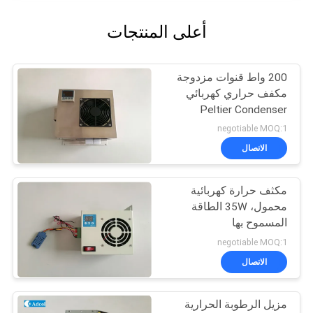
أعلى المنتجات
200 واط قنوات مزدوجة
مكفف حراري كهربائي
Peltier Condenser
negotiable MOQ:1
الاتصال
مكثف حرارة كهربائية
محمول، 35W الطاقة
المسموح بها
negotiable MOQ:1
الاتصال
مزيل الرطوبة الحرارية