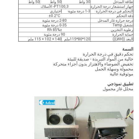
طاقة المدخل
30 واط
50 واط
50 واط
جهاز استشعار درجة الحرارة
PT100,3- الأسلاك
التحكم في درجة الحرارة
1-3 درجة مئوية
اختياري
دقة التحكم
±0.2°C
درجة حرارة غاز المدخل
2-80 درجة مئوية
تشغيل Temp
0-35 درجة مئوية
رطوبة التخزين
≤85% Rh
حماية الحرارة
90 درجة مئوية
البعد ((LWH))
120*80*115ملم
140 × 102 × 115 ملم
السمة
تحكم دقيق في درجة الحرارة
خالية من المواد التبريدة - صديقة للبيئة
تخفيض الضوضاء والاهتزاز بدون أجزاء متحركة
محمولة وسهلة الحمل
موثوقية عالية
تطبيق نموذجي
محلل غاز محمول