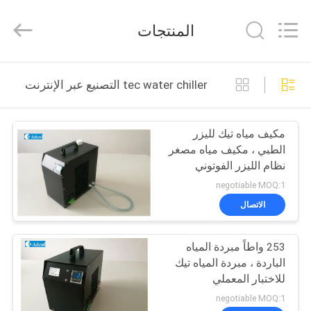
Adcol
Electronics
(Guangzhou)
المنتجات
Co.,
Ltd..
All
Rights
منزل
Reserved.
tec water chiller التصنيع عبر الإنترنت
المنتجات
مكيف مياه تيك لليزر
الطبي ، مكيف مياه مصغر
أشرطة
نظام الليزر الفوتوني
فيديو
negotiable MOQ:1
الاتصال
حول
253 واطاً مبردة المياه
بنا
الباردة ، مبردة المياه تيك
للاختبار المعملي
جولة
negotiable MOQ:1