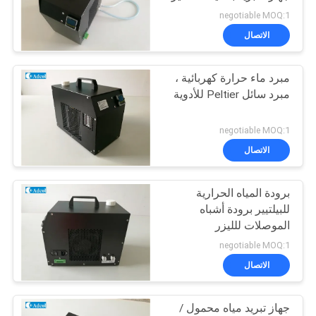
خريطة
negotiable MOQ:1
الموقع
الاتصال
مبرد ماء حرارة كهربائية ،
PRIVACY
مبرد سائل Peltier للأدوية
POLICY
negotiable MOQ:1
الاتصال
برودة المياه الحرارية
للبيلتيير برودة أشباه
الموصلات للليزر
negotiable MOQ:1
الاتصال
جهاز تبريد مياه محمول /