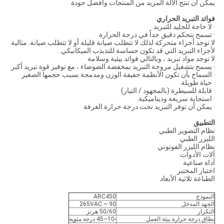
يمكن أن تنتج الآلة المزيد من المنتجات وأفضل جودة
فوائد التبريد الحراري
· لا حاجة للجليد للتبريد
· تسمح بتحكم دقيق جداً في درجة الحرارة
لا توجد أجزاء متحركة لذلك لا تتطلب صيانة قليلة أو لا تتطلب صيانة. مثالية
لأجزاء التبريد التي قد تكون حساسة للتذبذب الميكانيكي.
لا توجد مواد تبريد ، وبالتالي فوائد بيئية وسلامة
· يسمح بتشغيل مروحة التبريد بمخفضة الضوضاء ، مع توفير قوة تبريد أكبر
· السماح بأن تكون الأنظمة خفيفة الوزن ومدمجة بسبب حجمها الصغير
· حياة طويلة
· قابلة للسيطرة (بالمجهود / التيار)
· استجابة سريعة وديناميكية.
· يمكن أن توفر التبريد تحت درجة حرارة الغرفة
التطبيق
نظام التصوير الطبي
الليزر الطبي
نظام الليزر الفوتوني
آلات الأدوات
أداة صناعية
اختبار المختبر
الطباعة ثلاثية الأبعاد
النموذج
ARC450
الجهد المدخل
90 ~ 265VAC
التكرار
50/60 هرتز
نطاق درجة حرارة بيئة العمل
-10~45 درجة مئوية