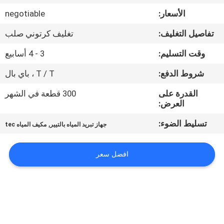
في
الأسعار:
negotiable
المعمل
تفاصيل التغليف:
تغليف كرتوني صلب
ضبط
وقت التسليم:
3 - 4 أسابيع
الجودة
شروط الدفع:
T / T ، باي بال
القدرة على
300 قطعة في الشهر
اتصل
العرض:
بنا
تسليط الضوء:
,
جهاز تبريد المياه بالتيير
مكيف المياه tec
أخبار
افضل سعر
جميع
القضايا