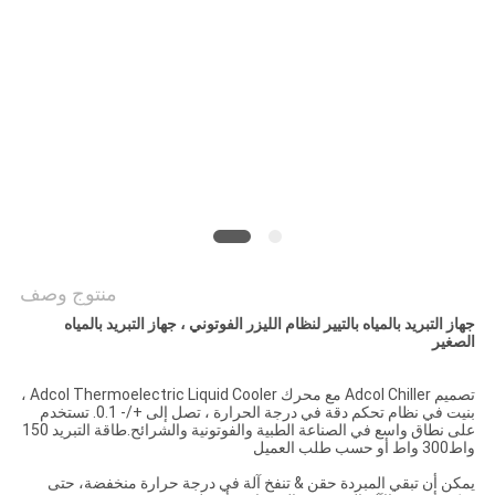
خريطة
الموقع
PRIVACY
POLICY
منتوج وصف
جهاز التبريد بالمياه بالتيير لنظام الليزر الفوتوني ، جهاز التبريد بالمياه
الصغير
تصميم Adcol Chiller مع محرك Adcol Thermoelectric Liquid Cooler ،
بنيت في نظام تحكم دقة في درجة الحرارة ، تصل إلى +/- 0.1. تستخدم
على نطاق واسع في الصناعة الطبية والفوتونية والشرائح.طاقة التبريد 150
واط300 واط أو حسب طلب العميل
يمكن أن تبقي المبردة حقن & تنفخ آلة في درجة حرارة منخفضة، حتى