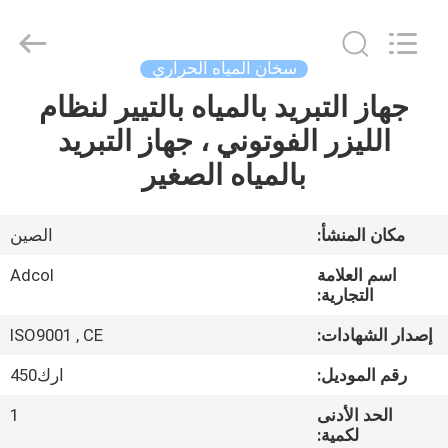
Adcol
Electronics
(Guangzhou)
Co.,
Ltd..
سخان المياه الحراري
All
Rights
جهاز التبريد بالمياه بالتيير لنظام
منزل
Reserved.
الليزر الفوتوني ، جهاز التبريد
المنتجات
بالمياه الصغير
أشرطة
مكان المنشأ:
الصين
فيديو
اسم العلامة
Adcol
التجارية:
حول
إصدار الشهادات:
ISO9001 , CE
بنا
رقم الموديل:
ارك450
الحد الأدنى
1
جولة
لكمية: