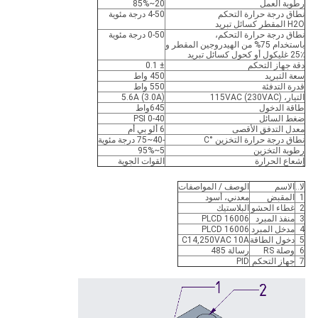
رطوبة العمل
20~85%
نطاق درجة حرارة التحكم
4-50 درجة مئوية
H2O المقطر كسائل تبريد
نطاق درجة حرارة التحكم،
0-50 درجة مئوية
باستخدام 75% من الهيدروجين المقطر و
25٪ غليكول أو كحول كسائل تبريد
دقة جهاز التحكم
± 0.1
سعة التبريد
450 واط
قدرة التدفئة
550 واط
التيار، 115VAC (230VAC)
5.6A (3.0A)
طاقة الدخول
645واط
ضغط السائل
0-40 PSI
معدل التدفق الأقصى
6 ألو بي أم
نطاق درجة حرارة التخزين °C
-40~75 درجة مئوية
رطوبة التخزين
5~95%
إشعاع الحرارة
القوات الجوية
لا..
الاسم
الوصف / المواصفات
1
المقبض
معدني، أسود
2
غطاء الحشو
البلاستيك
3
منفذ المبرد
PLCD 16006
4
مدخل المبرد
PLCD 16006
5
دخول الطاقة
C14,250VAC 10A
6
وصلة RS
رسالة 485
7
جهاز التحكم
PID