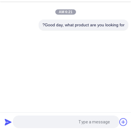
سلسلة 150W ARC هي جهاز تبريد إعادة التداول فوق المقعد يطبق على
أنظمة التصوير الطبي والليزر الطبي
6:21 AM
230VAC TBA المبرد المائي الحراري الصناعي
Good day, what product are you looking for?
فئات شعبية
جميع
الباردة الحرارية 
مكيف الهواء الحراري
الكهربائية بالتيير
المبرد السائل الحراري
برودة الصفيحة بالتيير
حمام بلتييه الحراري
سخان المياه الحراري
وحدات Peltier 
جهاز تخفيف الرطوبة 
الحرارية الكهربائية
الحراري Peltier
طلب اقتباس