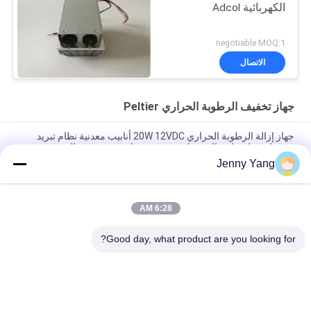
الكهربائية Adcol
negotiable MOQ:1
الاتصال
جهاز تخفيف الرطوبة الحراري Peltier
جهاز إزالة الرطوبة الحراري 20W 12VDC أنابيب معدنية نظام تبريد
محمول مع انخفاض الضوضاء بدون مرشحات وموثوقية عالية
Jenny Yang
50W أنبوب واحد مكفف الرطوبة الحرارية التطبيق المهني للمعدات
التحليلية
6:28 AM
وحدة إزالة الرطوبة الحرارية بلتيير 35 وات وحدة محمولة أحادية القناة
مع مبادل حراري SUS 304 وتحكم دقيق في درجة الحرارة لمحلل الغاز
Good day, what product are you looking for?
فئات شعبية
جميع
الباردة الحرارية 