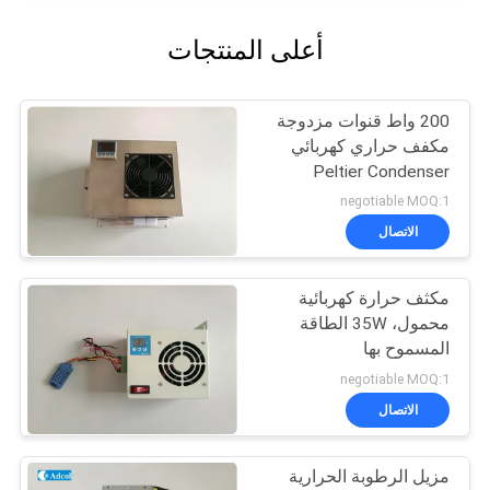
أعلى المنتجات
200 واط قنوات مزدوجة
مكفف حراري كهربائي
Peltier Condenser
negotiable MOQ:1
الاتصال
مكثف حرارة كهربائية
محمول، 35W الطاقة
المسموح بها
negotiable MOQ:1
الاتصال
مزيل الرطوبة الحرارية