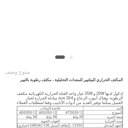
خريطة
الموقع
PRIVACY
POLICY
منتوج وصف
المكثف الحراري للبيلتيير للمعدات التحليلية ، مكثف رطوبة بالتيير
إدكول لديها 20W و 35W عيار واحد القناة الحرارية الكهربائية مكفف
الرطوبة. وهناك أنبوب الزجاج و sus 304 مبادلة الحرارة لخيار
العميل.يمكننا توفير العديد من أدوات الأنابيب وفقا لمتطلبات العملاء.
البند
قاعدة البيانات
النموذج
ATD020-12
AD035G-12
AD035S-12
سعة التبريد
20 واط
36 واط
36 واط
تبديد الحرارة
القوات الجوية
الجهد المدخل
12VDC، ((طاقة التبديل 100-240VAC اختياري)