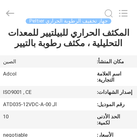
Adcol
Electronics
(Guangzhou)
Co.,
Ltd..
جهاز تخفيف الرطوبة الحراري Peltier
All
Rights
المكثف الحراري للبيلتيير للمعدات
منزل
Reserved.
التحليلية ، مكثف رطوبة بالتيير
المنتجات
مكان المنشأ:
الصين
أشرطة
اسم العلامة
Adcol
فيديو
التجارية:
إصدار الشهادات:
ISO9001 , CE
حول
رقم الموديل:
الـ ATD035-12VDC-A-00
بنا
الحد الأدنى
10
لكمية:
جولة
الأسعار:
negotiable