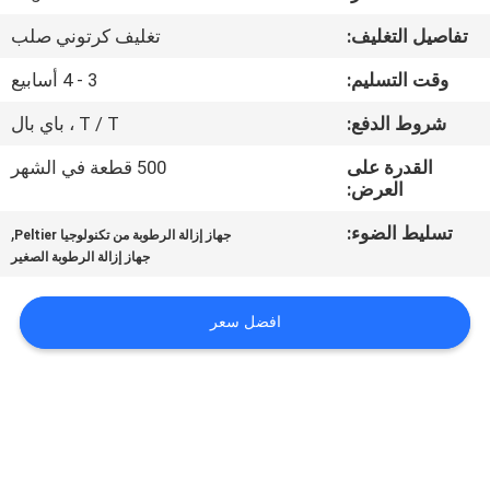
في
تفاصيل التغليف:
تغليف كرتوني صلب
المعمل
وقت التسليم:
3 - 4 أسابيع
ضبط
شروط الدفع:
T / T ، باي بال
الجودة
القدرة على
500 قطعة في الشهر
العرض:
اتصل
تسليط الضوء:
,
جهاز إزالة الرطوبة من تكنولوجيا Peltier
جهاز إزالة الرطوبة الصغير
بنا
افضل سعر
أخبار
جميع
القضايا