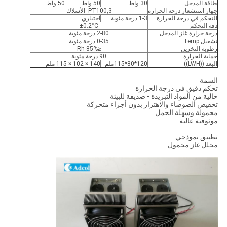
طاقة المدخل
30 واط
50 واط
50 واط
جهاز استشعار درجة الحرارة
PT100,3- الأسلاك
التحكم في درجة الحرارة
1-3 درجة مئوية
اختياري
دقة التحكم
±0.2°C
درجة حرارة غاز المدخل
2-80 درجة مئوية
تشغيل Temp
0-35 درجة مئوية
رطوبة التخزين
≤85% Rh
حماية الحرارة
90 درجة مئوية
البعد ((LWH))
120*80*115ملم
140 × 102 × 115 ملم
السمة
تحكم دقيق في درجة الحرارة
خالية من المواد التبريدة - صديقة للبيئة
تخفيض الضوضاء والاهتزاز بدون أجزاء متحركة
محمولة وسهلة الحمل
موثوقية عالية
تطبيق نموذجي
محلل غاز محمول