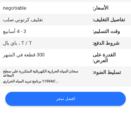
في
الأسعار:
negotiable
المعمل
تفاصيل التغليف:
تغليف كرتوني صلب
ضبط
وقت التسليم:
3 - 4 أسابيع
الجودة
شروط الدفع:
T / T ، باي بال
القدرة على
300 قطعة في الشهر
اتصل
العرض:
بنا
تسليط الضوء:
سخان المياه الحرارية الكهربائية المتكررة على سطح
المقاعد
,
115VAC برنامج تبريد المياه الحراري
أخبار
افضل سعر
جميع
القضايا