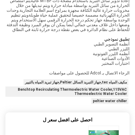
إعادة تدوير سائل التبريد باستخدام مضخة ذات MTBF عاليةيتم امتصاص
الحرارة من سائل التبريد بواسطة مبادلة حرارة ويتم تبديلها من خلال
مخزونات حرارة عالية الكثافة مجهزة بمراوح اسم العلامة التجارية.وحدات
الحرارة الكهربائية مصممة خصيصا لتحقيق عملية حياة طويلةويتم تنظيم
الوحدة بواسطة جهاز تحكم درجة الحرارة الرقمي سهل الاستخدام ويتم
وضعها داخل غلاف معدني جمالي.أيضا يمكن أن يوفر المبرد وظيفة التدفئة
للحفاظ على نظام الدائرة في بعض نقطة درجة حرارة ثابتة في النطاق
تطبيق نموذجي
أنظمة التصوير الطبي
الليزر الطبي
أنظمة الليزر الفوتونية
الأدوات الصناعية
اختبارات المختبر
الرجاء الاتصال بـ Adcol للحصول على مواصفات
مكيف المياه tec,جهاز التبريد السائل Peltier,جهاز تبريد المياه بالتيير
Benchtop Recirculating Thermoelectric Water Cooler,115VAC
Thermoelectric Water Cooler
peltier water chiller
احصل على افضل سعر ل