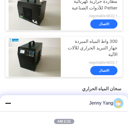
مطاردة حرارية كهربائية
Peltier للأدوات الصناعية
negotiable MOQ:1
الاتصال
300 واط المياه المبردة
جهاز التبريد الحراري للآلات
الآلية
negotiable MOQ:1
الاتصال
سخان المياه الحراري
المختبر المقعد إعادة التداول 115VAC المبرد المائي الحراري الكهربائي
Jenny Yang
سلسلة 150W ARC هي جهاز تبريد إعادة التداول فوق المقعد يطبق على
أنظمة التصوير الطبي والليزر الطبي
2:31 AM