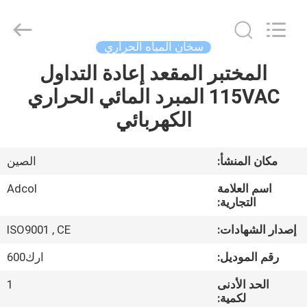
Adcol
Electronics
(Guangzhou)
Co.,
Ltd..
سخان المياه الحراري
All
Rights
المختبر المقعد إعادة التداول
منزل
Reserved.
115VAC المبرد المائي الحراري
المنتجات
الكهربائي
أشرطة
مكان المنشأ:
الصين
فيديو
اسم العلامة
Adcol
التجارية:
حول
إصدار الشهادات:
ISO9001 , CE
بنا
رقم الموديل:
ارك600
الحد الأدنى
1
جولة
لكمية: