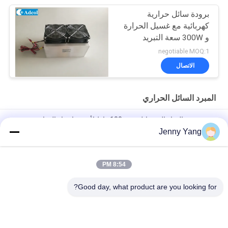
برودة سائل حرارية
كهربائية مع غسيل الحرارة
و 300W سعة التبريد
negotiable MOQ:1
الاتصال
المبرد السائل الحراري
مبرد تجميع الهواء إلى سائل بقوة 100 واط لأجهزة اختبار الدوائر
المتكاملة ومعدات المشروبات والمختبرات
Jenny Yang
سخان سائل حرارة كهربائي مضغوط مع مصارف حرارة عالية الكثافة
ومروحة اسم لتفريغ الحرارة في بيئات المختبر
8:54 PM
مبرد سائل حراري كهربائي عالي الأداء 190 واط لليزر الصناعي والطبي
Good day, what product are you looking for?
فئات شعبية
جميع