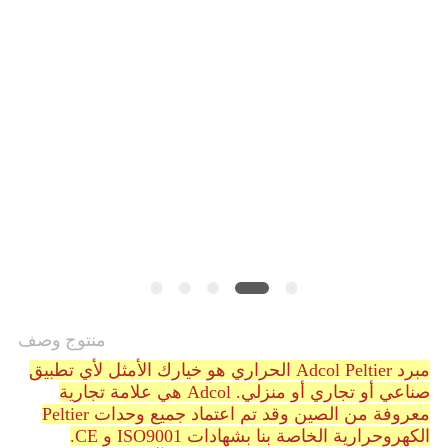
خريطة
الموقع
PRIVACY
POLICY
منتوج وصف
مبرد Adcol Peltier الحراري هو خيارك الأمثل لأي تطبيق
صناعي أو تجاري أو منزلي. Adcol هي علامة تجارية
معروفة من الصين وقد تم اعتماد جميع وحدات Peltier
الكهروحرارية الخاصة بنا بشهادات ISO9001 و CE.