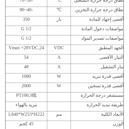
نطاق درجة حرارة التشغيل
℃
-30~70
نطاق درجة حرارة التخزين
℃
-40~90
أقصى إجهاد للمادة
بار
350
مواصفات دخول المادة
G 1/2
مواصفات تصدير المواد
G 1/2
الجهد المطبق
VDC
24,Vmax =28VDC
التيار الأقصى
A
54
تيار التشغيل
A
48
أقصى قدرة تبريد
W
1080
أقصى قدرة تسخين
W
2000
مستشعر درجة الحرارة
PT100,3线
طريقة تبديد الحرارة
تبريد بالهواء
الأبعاد الكلية
مم
L840*W253*H222
الوزن
45 كجم