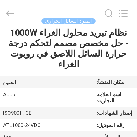
Adcol
Electronics
(Guangzhou)
Co.,
Ltd..
المبرد السائل الحراري
All
Rights
نظام تبريد محلول الغراء 1000W
منزل
Reserved.
- حل مخصص مصمم لتحكم درجة
المنتجات
حرارة السائل اللاصق في روبوت
الغراء
أشرطة
فيديو
مكان المنشأ:
الصين
اسم العلامة
Adcol
حول
التجارية:
بنا
إصدار الشهادات:
ISO9001 , CE
رقم الموديل:
ATL1000-24VDC
جولة