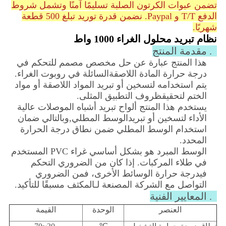
تضمن عبوات الكرتون الصلبة تسليمًا آمنًا وتشمل شروط
الدفع T/T و Paypal. نضمن قدرة توريد تبلغ 500 قطعة
شهريًا.
نظام تبريد محلول الغراء 1000 واط
1. مقدمة المنتج
هذا المنتج عبارة عن حل مخصص مصمم للتحكم في
درجة حرارة المادة اللاصقة
السائلة في روبوت الغراء.
يتم استخدامه لتسخين أو تبريد المواد اللاصقة أو مواد
الختم لتحقيق
ظروف التطبيق المثلى.
يستخدم هذا المنتج ألواح تبريد أشباه الموصلات عالية
الأداء لتسخين أو تبريدالوسط المطلي,
وبالتالي ضمان
استخدام الوسط المطلي ضمن نطاق درجة الحرارة
المحدد.
الوسط المبرد هو بشكل أساسي غراء PVC المستخدم
في طلاء المركبات. إذا كان من الضروري التحكم
في
درجة حرارة الوسائط الأخرى، فمن الضروري
التواصل مع الشركة المصنعة لـ
المكثف ​​مسبقًا للتأكيد.
2. المعايير الفنية
العنصر
الوحدة
القيمة