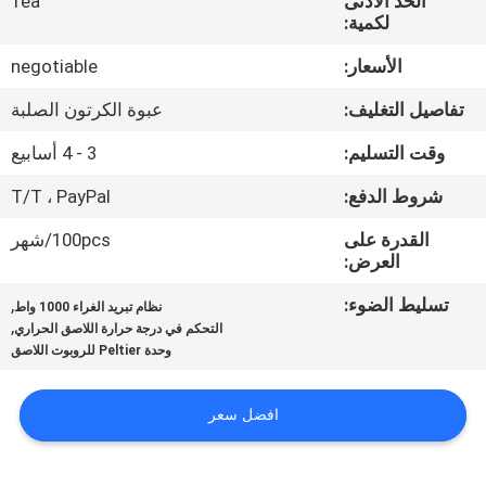
الحد الأدنى
1ea
في
لكمية:
المعمل
الأسعار:
negotiable
تفاصيل التغليف:
عبوة الكرتون الصلبة
ضبط
الجودة
وقت التسليم:
3 - 4 أسابيع
شروط الدفع:
T/T ، PayPal
اتصل
القدرة على
100pcs/شهر
بنا
العرض:
تسليط الضوء:
,
نظام تبريد الغراء 1000 واط
,
أخبار
التحكم في درجة حرارة اللاصق الحراري
وحدة Peltier للروبوت اللاصق
جميع
افضل سعر
القضايا