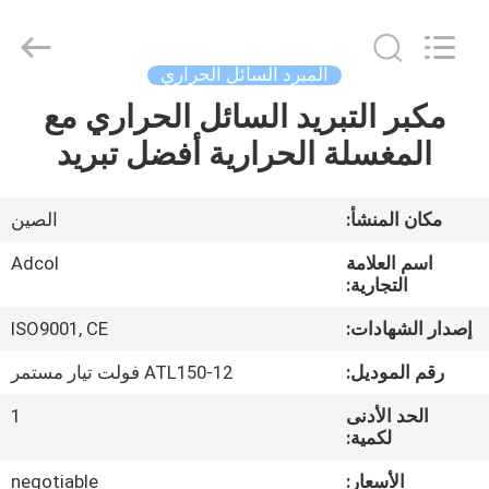
Adcol
Electronics
(Guangzhou)
Co.,
Ltd..
المبرد السائل الحراري
All
Rights
مكبر التبريد السائل الحراري مع
منزل
Reserved.
المغسلة الحرارية أفضل تبريد
المنتجات
مكان المنشأ:
الصين
أشرطة
اسم العلامة
Adcol
فيديو
التجارية:
إصدار الشهادات:
ISO9001, CE
حول
رقم الموديل:
ATL150-12 فولت تيار مستمر
بنا
الحد الأدنى
1
لكمية:
جولة
الأسعار:
negotiable