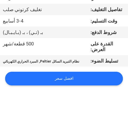
في
تفاصيل التغليف:
تغليف كرتوني صلب
المعمل
وقت التسليم:
3-4 أسابيع
ضبط
شروط الدفع:
بـ (تـي) ، بـ (بـايـبـال)
الجودة
القدرة على
500 قطعة/شهر
العرض:
اتصل
تسليط الضوء:
,
نظام التبريد السائل Peltier
المبرد الحراري الكهربائي
بنا
افضل سعر
أخبار
جميع
القضايا