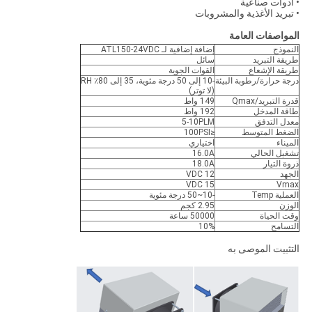
• أدوات صناعية
• تبريد الأغذية والمشروبات
المواصفات العامة
النموذج
إضافة إضافية لـ ATL150-24VDC
طريقة التبريد
سائل
طريقة الإشعاع
القوات الجوية
درجة حرارة/رطوبة البيئة
-10 إلى 50 درجة مئوية، 35 إلى 80٪ RH
(لا توتر)
قدرة التبريد/Qmax
149 واط
طاقة المدخل
192 واط
معدل التدفق
5-10PLM
الضغط المتوسط
≤100PSI
الميناء
اختياري
تشغيل الحالي
16.0A
ذروة التيار
18.0A
الجهد
12 VDC
15 VDC
Vmax
العملية Temp
-10~50 درجة مئوية
الوزن
2.95 كجم
وقت الحياة
50000 ساعة
التسامح
10%
التثبيت الموصى به