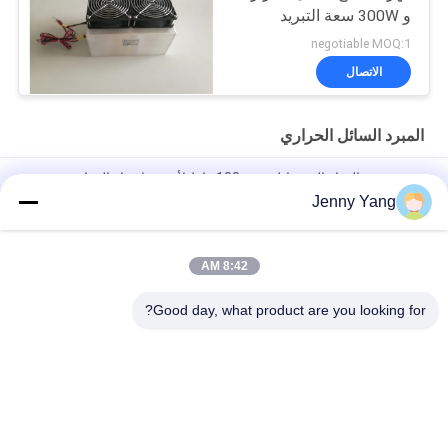
و 300W سعة التبريد
negotiable MOQ:1
الاتصال
المبرد السائل الحراري
مبرد تجميع الهواء إلى سائل بقوة 100 واط لأجهزة اختبار الدوائر
المتكاملة ومعدات المشروبات والمختبرات
Jenny Yang
سخان سائل حرارة كهربائي مضغوط مع مصارف حرارة عالية الكثافة
ومروحة اسم لتفريغ الحرارة في بيئات المختبر
8:42 AM
مبرد سائل حراري كهربائي عالي الأداء 190 واط لليزر الصناعي والطبي
Good day, what product are you looking for?
فئات شعبية
جميع
الباردة الحرارية 
مكيف الهواء الحراري
الكهربائية بالتيير