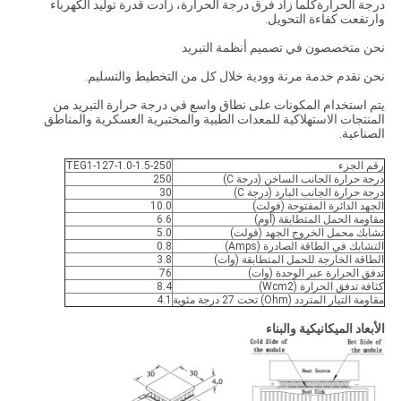
درجة الحرارةكلما زاد فرق درجة الحرارة، زادت قدرة توليد الكهرباء
وارتفعت كفاءة التحويل.
نحن متخصصون في تصميم أنظمة التبريد
نحن نقدم خدمة مرنة وودية خلال كل من التخطيط والتسليم.
يتم استخدام المكونات على نطاق واسع في درجة حرارة التبريد من
المنتجات الاستهلاكية للمعدات الطبية والمختبرية العسكرية والمناطق
الصناعية.
رقم الجزء
TEG1-127-1.0-1.5-250
درجة حرارة الجانب الساخن (درجة C)
250
درجة حرارة الجانب البارد (درجة C)
30
الجهد الدائرة المفتوحة (فولت)
10.0
مقاومة الحمل المتطابقة (أوم)
6.6
تشابك محمل الخروج الجهد (فولت)
5.0
التشابك في الطاقة الصادرة (Amps)
0.8
الطاقة الخارجة للحمل المتطابقة (وات)
3.8
تدفق الحرارة عبر الوحدة (وات)
76
كثافة تدفق الحرارة (Wcm2)
8.4
مقاومة التيار المتردد (Ohm) تحت 27 درجة مئوية
4.1
الأبعاد الميكانيكية والبناء