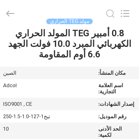
Adcol
Electronics
(Guangzhou)
Co.,
Ltd..
مولد TEG الحراري
All
Rights
0.8 أمبير TEG المولد الحراري
منزل
Reserved.
الكهربائي المبرد 10.0 فولت الجهد
المنتجات
6.6 أوم المقاومة
أشرطة
مكان المنشأ:
الصين
فيديو
اسم العلامة
Adcol
التجارية:
حول
إصدار الشهادات:
ISO9001 , CE
بنا
رقم الموديل:
تيج1-127-1.0-1.5-250
الحد الأدنى
10
جولة
لكمية: