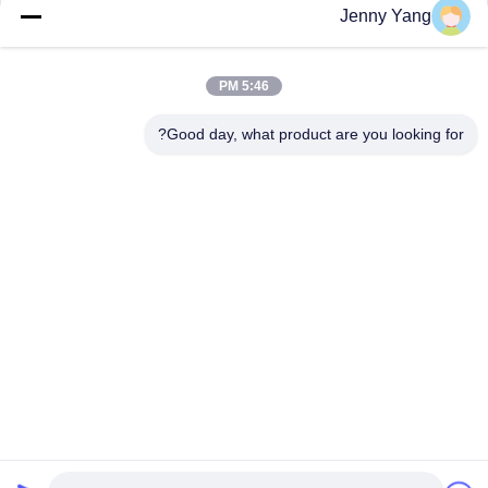
Jenny Yang
وحدة بيلتييه مولد توليد الطاقة الحراري لـ TEG مولد الطاقة بيلتييه
3.1 واط TEG معدات تبريد المولد الحراري المزيل للرطوبة
5:46 PM
جهاز التبريد مولد بيليتير الحراري 4.1Ohm مقاومة التيار المتردد
Good day, what product are you looking for?
فئات شعبية
جميع
الباردة الحرارية 
مكيف الهواء الحراري
الكهربائية بالتيير
المبرد السائل الحراري
برودة الصفيحة بالتيير
حمام بلتييه الحراري
سخان المياه الحراري
وحدات Peltier 
جهاز تخفيف الرطوبة 
الحرارية الكهربائية
الحراري Peltier