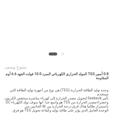
خريطة
الموقع
PRIVACY
POLICY
منتوج وصف
0.8 أمبير TEG المولد الحراري الكهربائي المبرد 10.0 فولت الجهد 6.6 أوم
المقاومة
وحدة توليد الطاقة الحرارية (TEG) هي نوع من أجهزة توليد الطاقة التي
تستخدم
تأثير Seebeck لتحويل مصدر الحرارة إلى كهرباء مباشرة.منخفض الكربون
وخضراءمصدر الحرارة من TEG هو واسع جدا. انها سوف تولد الكهرباء DC
باستمرار طالما هناك فرق درجة الحرارة بين كلا الجانبين من
الوحدة.العامل الذي يؤثر على طاقة توليد وكفاءة تحويل TEG هو فرق