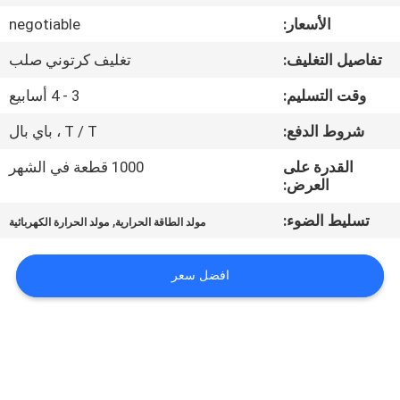
في
الأسعار:
negotiable
المعمل
تفاصيل التغليف:
تغليف كرتوني صلب
ضبط
وقت التسليم:
3 - 4 أسابيع
الجودة
شروط الدفع:
T / T ، باي بال
القدرة على
1000 قطعة في الشهر
اتصل
العرض:
بنا
تسليط الضوء:
,
مولد الطاقة الحرارية
مولد الحرارة الكهربائية
أخبار
افضل سعر
جميع
القضايا