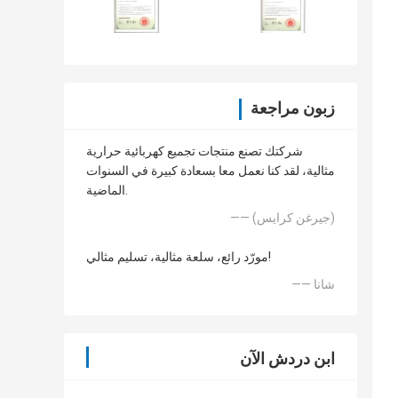
زبون مراجعة
شركتك تصنع منتجات تجميع كهربائية حرارية
مثالية، لقد كنا نعمل معا بسعادة كبيرة في السنوات
الماضية.
—— (جيرغن كرايس)
مورّد رائع، سلعة مثالية، تسليم مثالي!
—— شانا
ابن دردش الآن