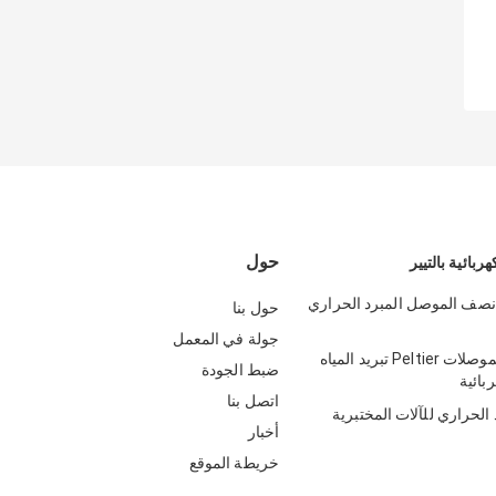
حول
هربائية بالتيير
نصف الموصل المبرد الحراري
حول بنا
جولة في المعمل
تبريد أشباه الموصلات Peltier تبريد المياه
ضبط الجودة
بائية
اتصل بنا
 الحراري للآلات المختبرية
أخبار
خريطة الموقع