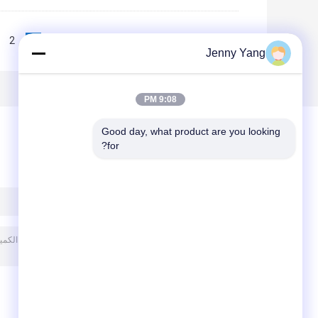
2
1
<<
|<
Page 1 of 10
Jenny Yang
9:08 PM
Good day, what product are you looking 
for?
ترك رسالة