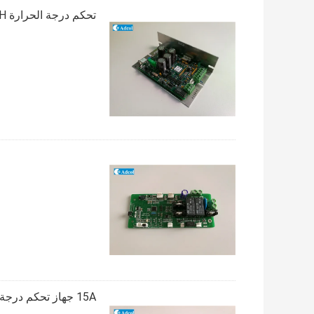
تحكم درجة الحرارة TEC 5R7 H التحكم في الجسر PC التحكم في PID القابل للبرمجة
15A جهاز تحكم درجة حرارة Peltier لمجموعة أشباه الموصلات مكيف حراري كهربائي