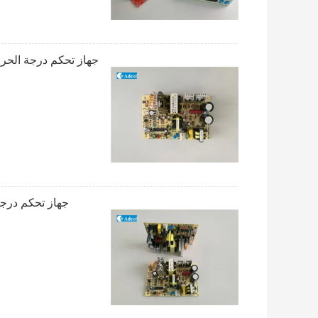
جهاز تحكم درجة الحرارة الحرارية لـ TEC مكيف الهوا
جهاز تحكم درجة حرارة  L124xW81.5xH38 mm Size