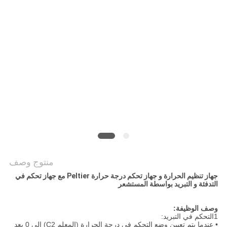
خريطة
الموقع
PRIVACY
POLICY
منتوج وصف
جهاز تنظيم الحرارة و جهاز تحكم درجة حرارة Peltier مع جهاز تحكم في
التدفئة و التبريد بواسطة المستشعر
وصف الوظيفة:
1التحكم في التبريد:
• عندما يتم تعيين وضع التحكم في درجة الحرارة (المعلم C2) إلى 0 بعد