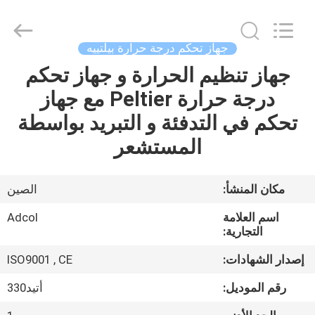
Adcol
Electronics
(Guangzhou)
Co.,
Ltd..
جهاز تحكم درجة حرارة بيلتييه
All
Rights
جهاز تنظيم الحرارة و جهاز تحكم
منزل
Reserved.
درجة حرارة Peltier مع جهاز
المنتجات
تحكم في التدفئة و التبريد بواسطة
المستشعر
أشرطة
فيديو
مكان المنشأ:
الصين
اسم العلامة
Adcol
حول
التجارية:
بنا
إصدار الشهادات:
ISO9001 , CE
رقم الموديل:
أتيد330
جولة