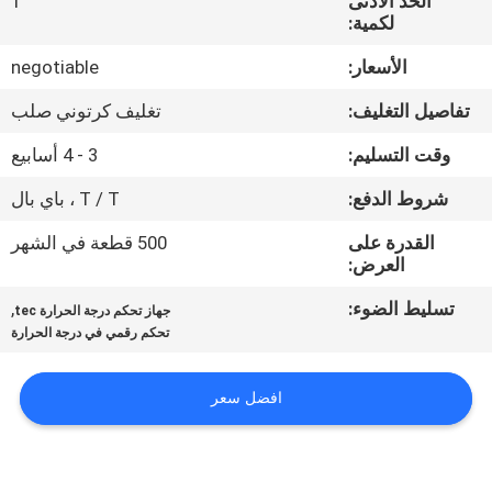
الحد الأدنى
1
في
لكمية:
المعمل
الأسعار:
negotiable
تفاصيل التغليف:
تغليف كرتوني صلب
ضبط
الجودة
وقت التسليم:
3 - 4 أسابيع
شروط الدفع:
T / T ، باي بال
اتصل
القدرة على
500 قطعة في الشهر
بنا
العرض:
تسليط الضوء:
,
جهاز تحكم درجة الحرارة tec
أخبار
تحكم رقمي في درجة الحرارة
افضل سعر
جميع
القضايا