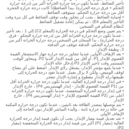
تأخير الضاغط، عندما تكون درجة حرارة الخزانة أكبر من (درجة حرارة
التحكم + فرق درجة الحرارة) ،يبدأ الضاغطإذا كانت درجة حرارة الحجرة
أقل من درجة حرارة التحكم، سيتوقف الضاغط.
• لحماية الضاغط ، يجب أن يتجاوز وقت توقف الضاغط في كل مرة وقت
التأخير (المعلم E4) ، ثم يمكن إعادة تشغيل الضاغط.
2نظام التحكم في التسخين:
• يتم تعيين وضع التحكم في درجة الحرارة (المعلم C2) إلى 1 ، بعد تأخير
، عندما تكون درجة حرارة الخزانة أقل من (درجة حرارة التحكم - فرق
درجة الحرارة) ، بدأ السخان في التسخين.درجة حرارة الخزانة أكبر من
درجة حرارة التحكم، التدفئة تتوقف عن التدفئة.
3، وظيفة الإنذار:
• بعد الإيقاف الأولي، عندما تتجاوز درجة حرارة جهاز الاستشعار القيمة
القصوى للإنذار P1، أو أقل من قيمة الإنذار الدنيا P2، ويتجاوز الوقت
المستمر وقت تأخير الإنذار P3،إدخال حالة الإنذار.
• عندما يلمع مؤشر الإنذار، يشتغل رلاي الإنذار. اضغط على أي مفتاح
لوقف الوميض، ولكن لا يزال يعمل. عندما تعود درجة الحرارة إلى
طبيعتها،رله الإنذار مقطوع و إشارة الإنذار تنفجر.
• في إنذار درجة الحرارة العالية، عندما تكون درجة حرارة الخزانة أقل
من (P1 القيمة القصوى للإنذار - إنذار الهستيريس P4) ، خارج الإنذار.
• في إنذار درجة الحرارة المنخفضة، عندما تكون درجة حرارة الخزانة
أعلى من (P2 القيمة القصوى للإنذار + إنذار الهستيريس P4) ، خارج
الإنذار.
• يتم توصيلها بمصدر الطاقة بعد ثانيتين ، عندما تكون درجة حرارة المكتبة
في حالة درجة حرارة ثابتة ، والبدء المباشر للإنذار دون الحاجة إلى
الإيقاف الأولي.
• عند تعديل قيمة معيار الإنذار، يجب أن تكون قيمة إنذار درجة الحرارة
العالية (معيار P1) أكبر من قيمة إنذار درجة الحرارة المنخفضة (معيار
P2).